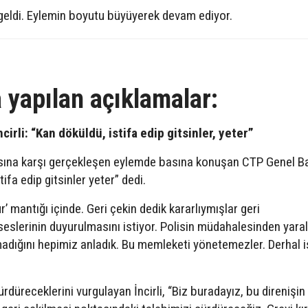
 geldi. Eylemin boyutu büyüyerek devam ediyor.
 yapılan açıklamalar:
cirli:
“Kan döküldü, istifa edip gitsinler, yeter”
sına karşı gerçekleşen eylemde basına konuşan CTP Genel B
tifa edip gitsinler yeter” dedi.
r’ mantığı içinde. Geri çekin dedik kararlıymışlar geri
eslerinin duyurulmasını istiyor. Polisin müdahalesinden yara
dığını hepimiz anladık. Bu memleketi yönetemezler. Derhal i
düreceklerini vurgulayan İncirli, “Biz buradayız, bu direnişin 