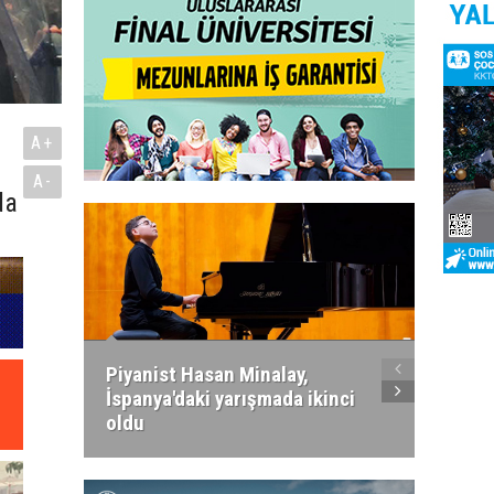
A+
A-
da
Piyanist Hasan Minalay,
Kıbrıs’
İspanya'daki yarışmada ikinci
Paradi
oldu
atacak