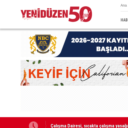
Ana 
HAB
Grup Ezman’dan Girne’de türkü gecesi