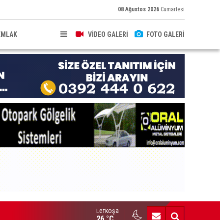
08 Ağustos 2026
Cumartesi
EMLAK
VİDEO GALERİ
FOTO GALERİ
Lefkoşa
brıs’ın güneyinde yıllık enflasyon temmuzda yüzde 2,9 oldu
26 °C