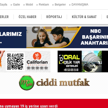
Sayfa
Gaile
Mobil
Reklam
Belgeler
DAYANIŞMA
ERLER
ÖZEL HABER
RÖPORTAJ
KÜLTÜR & SANAT
EĞİTİM
YEREL YÖNETİM
DERGİLER
SEKTÖR
Kı