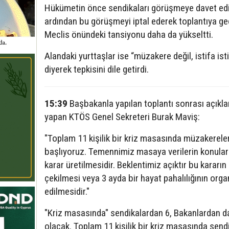
Hükümetin önce sendikaları görüşmeye davet ed
ardından bu görüşmeyi iptal ederek toplantıya g
Meclis önündeki tansiyonu daha da yükseltti.
Alandaki yurttaşlar ise “müzakere değil, istifa ist
diyerek tepkisini dile getirdi.
15:39
Başbakanla yapılan toplantı sonrası açıkl
yapan KTÖS Genel Sekreteri Burak Maviş:
"Toplam 11 kişilik bir kriz masasında müzakerele
başlıyoruz. Temennimiz masaya verilerin konular
karar üretilmesidir. Beklentimiz açıktır bu kararın 
çekilmesi veya 3 ayda bir hayat pahalılığının orga
edilmesidir."
"Kriz masasında" sendikalardan 6, Bakanlardan da
olacak. Toplam 11 kişilik bir kriz masasında sendi