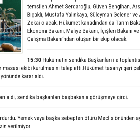
temsilen Ahmet Serdaroğlu, Güven Bengihan, Ars
Bıçaklı, Mustafa Yalınkaya, Süleyman Gelener ve
Zekai olacak. Hükümet kanadından da Tarım Baka
Ekonomi Bakanı, Maliye Bakanı, İçişleri Bakanı ve
Çalışma Bakanı’ndan oluşan bir ekip olacak.
15:30
Hükümetin sendika Başkanları ile toplantı
z masası ekibi kurulmasını talep etti.Hükümet tasarıyı geri ç
yönünde karar aldı.
rı aldı, sendika başkanları başbakanla görüşmeye girdi.
durdurdu. Yemek veya başka sebepten ötürü Meclis önünden ay
zin verilmiyor