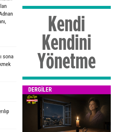
lan
 Adnan
nı,
sı sona
ekmek
DERGILER
rılıp