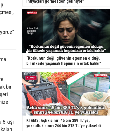
ihtiyaçları görmezden geliniyor”
ip
eçmesi,
iyoruz”
“Korkunun değil güvenin egemen olduğu
ama
bir ülkede yaşamak hepimizin ortak hakkı”
re
ak bir
geri
nize
KTAMS: Açlık sınırı 45 bin 389 TL’ye,
 5 kişi
yoksulluk sınırı 244 bin 818 TL’ye yükseldi
kaları