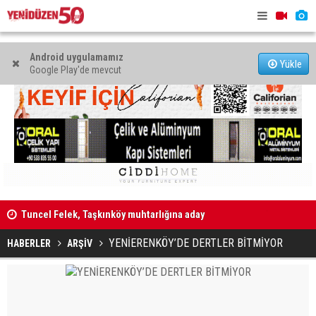
Android uygulamamız
Yükle
Google Play'de mevcut
alı”
Tuncel Felek, Taşkınköy muhtarlığına aday
Televizyon
İhtiyaçları
YENİERENKÖY’DE DERTLER BİTMİYOR
HABERLER
ARŞİV