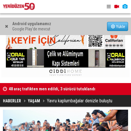
Android uygulamamız
Yükle
Google Play'de mevcut
48 araç trafikten men edildi, 3 sürücü tutuklandı
"Taçoy, CTP
Kaldırıma düşen scooter sürücüsü yaralandı
Yavru kaplumbağalar denizle buluştu
HABERLER
YAŞAM