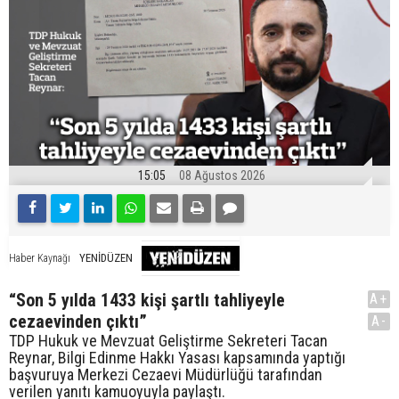
15:05
08 Ağustos 2026
YENİDÜZEN
Haber Kaynağı
“Son 5 yılda 1433 kişi şartlı tahliyeyle
A+
cezaevinden çıktı”
A-
TDP Hukuk ve Mevzuat Geliştirme Sekreteri Tacan
Reynar, Bilgi Edinme Hakkı Yasası kapsamında yaptığı
başvuruya Merkezi Cezaevi Müdürlüğü tarafından
verilen yanıtı kamuoyuyla paylaştı.