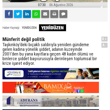
07:30
06 Ağustos 2026
YENİDÜZEN
Haber Kaynağı
Münferit değil politik
A+
Taşkınköy’deki bıçaklı saldırıyla yeniden gündeme
A-
gelen kadına yönelik şiddet, adanın kuzeyinde
2001’den bu yana kayıtlara geçen 48 kadın ölümü ve
binlerce şiddet başvurusuyla derinleşen toplumsal bir
krize işaret ediyor.