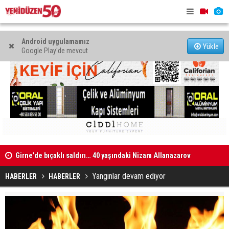
Android uygulamamız
Yükle
Google Play'de mevcut
Girne’de bıçaklı saldırı… 40 yaşındaki Nizam Allanazarov
Münferit de
hayatını kaybetti
Yangınlar devam ediyor
HABERLER
HABERLER