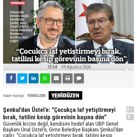
15:54
09 Ağustos 2026
YENİDÜZEN
Haber Kaynağı
Şenkul'dan Üstel'e: “Çocukça laf yetiştirmeyi
A+
bırak, tatilini kesip görevinin başına dön”
A-
Güvenlik krizini değil, kendisini hedef alan UBP Genel
Başkanı Ünal Üstel’e, Girne Belediye Başkanı Şenkul’dan
çağrı: “Çocukça laf yetiştirmeyi bırak, tatilini kesip