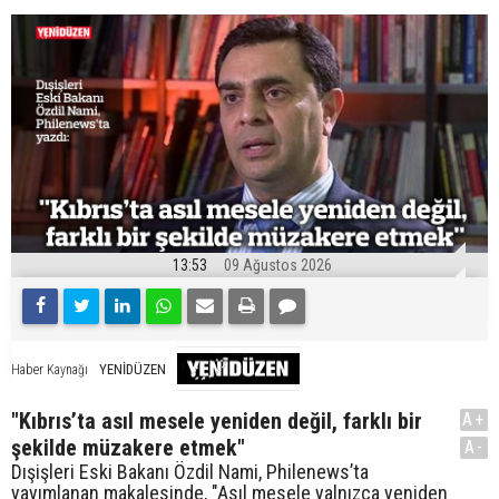
13:53
09 Ağustos 2026
YENİDÜZEN
Haber Kaynağı
"Kıbrıs’ta asıl mesele yeniden değil, farklı bir
A+
şekilde müzakere etmek"
A-
Dışişleri Eski Bakanı Özdil Nami, Philenews’ta
yayımlanan makalesinde, "Asıl mesele yalnızca yeniden