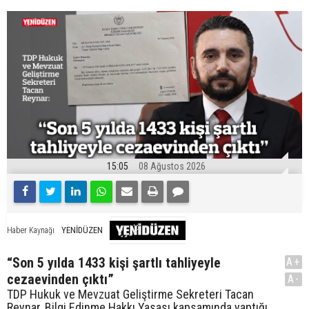
15:05
08 Ağustos 2026
YENİDÜZEN
Haber Kaynağı
“Son 5 yılda 1433 kişi şartlı tahliyeyle
A+
cezaevinden çıktı”
A-
TDP Hukuk ve Mevzuat Geliştirme Sekreteri Tacan
Reynar, Bilgi Edinme Hakkı Yasası kapsamında yaptığı