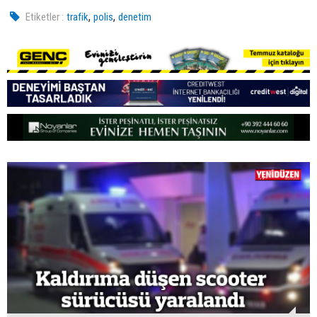
,
,
Etiketler :
trafik
polis
denetim