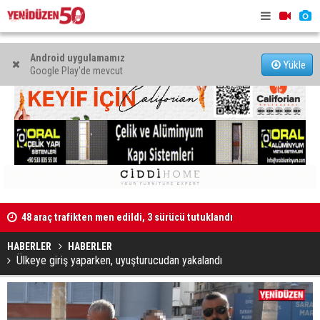
Android uygulamamız
Yükle
Google Play'de mevcut
48 araç trafikten men edildi, 3 sürücü tutuklandı
"Taçoy, CTP
Kaldırıma düşen scooter sürücüsü yaralandı
HABERLER
HABERLER
Ülkeye giriş yaparken, uyuşturucudan yakalandı