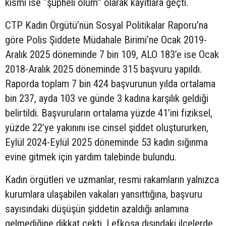
kısmı ise “şüpheli ölüm” olarak kayıtlara geçti.
CTP Kadın Örgütü’nün Sosyal Politikalar Raporu’na
göre Polis Şiddete Müdahale Birimi’ne Ocak 2019-
Aralık 2025 döneminde 7 bin 109, ALO 183’e ise Ocak
2018-Aralık 2025 döneminde 315 başvuru yapıldı.
Raporda toplam 7 bin 424 başvurunun yılda ortalama
bin 237, ayda 103 ve günde 3 kadına karşılık geldiği
belirtildi. Başvuruların ortalama yüzde 41’ini fiziksel,
yüzde 22’ye yakınını ise cinsel şiddet oluştururken,
Eylül 2024-Eylül 2025 döneminde 53 kadın sığınma
evine gitmek için yardım talebinde bulundu.
Kadın örgütleri ve uzmanlar, resmi rakamların yalnızca
kurumlara ulaşabilen vakaları yansıttığına, başvuru
sayısındaki düşüşün şiddetin azaldığı anlamına
gelmediğine dikkat çekti. Lefkoşa dışındaki ilçelerde