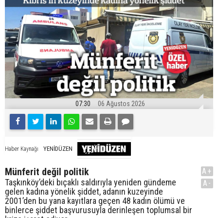
07:30
06 Ağustos 2026
YENİDÜZEN
Haber Kaynağı
Münferit değil politik
A+
Taşkınköy’deki bıçaklı saldırıyla yeniden gündeme
A-
gelen kadına yönelik şiddet, adanın kuzeyinde
2001’den bu yana kayıtlara geçen 48 kadın ölümü ve
binlerce şiddet başvurusuyla derinleşen toplumsal bir