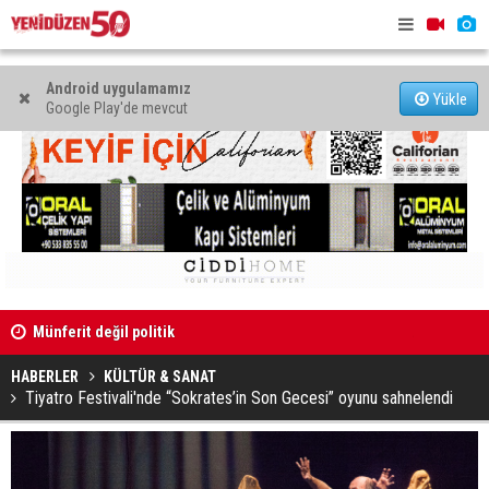
Android uygulamamız
Yükle
Google Play'de mevcut
arov
Münferit değil politik
Arkın Engü
aday adayı
HABERLER
KÜLTÜR & SANAT
Tiyatro Festivali'nde “Sokrates’in Son Gecesi” oyunu sahnelendi