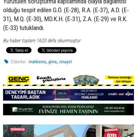
Yürütülen soruşturma kapsamında olayla bağlantısı
olduğu tespit edilen G.Ö. (E-28), R.A. (E-37), A.D. (E-
31), M.Q. (E-30), MD.K.H. (E-31), Z.A. (E-29) ve R.K.
(E-33) tutuklandı.
Bu haber toplam 1620 defa okunmuştur
,
,
Etiketler :
mahkeme
girne
cinayet