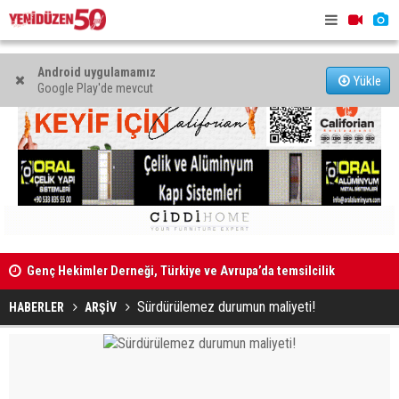
Android uygulamamız
Yükle
Google Play'de mevcut
Genç Hekimler Derneği, Türkiye ve Avrupa’da temsilcilik
Erhürman, 1
açtı
Sürdürülemez durumun maliyeti!
HABERLER
ARŞİV
34'üncü Devlet Fotoğraf Yarışması sergisi 19 Ağustos’ta
açılacak