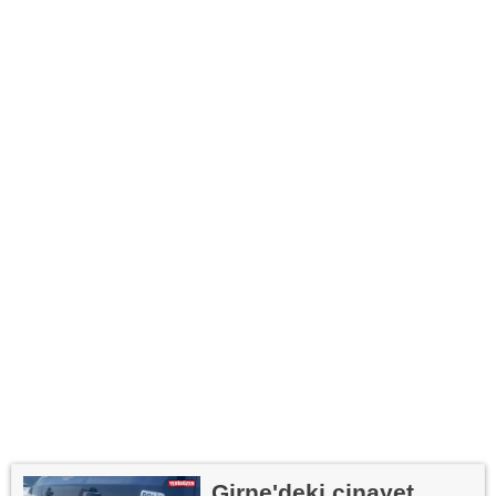
Girne'deki cinayet