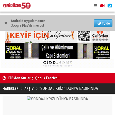
Android uygulamamız
Yükle
Google Play'de mevcut
LTB’den Surlariçi Çocuk Festivali
Bazı yollar
KTOEÖS: “Okullarda PDR ve özel eğitim ihtiyaçları
görmezden geliniyor”
'SONDAJ KRİZİ' DÜNYA BASININDA
HABERLER
ARŞİV