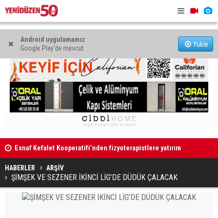
Android uygulamamız
Yükle
Google Play'de mevcut
ırım
“Korkunun değil güvenin egemen olduğu bir ülkede
KTAMS: Açlı
yaşamak hepimizin ortak hakkı”
bin 818 TL’
HABERLER
ARŞİV
ŞİMŞEK VE SEZENER İKİNCİ LİG’DE DÜDÜK ÇALACAK