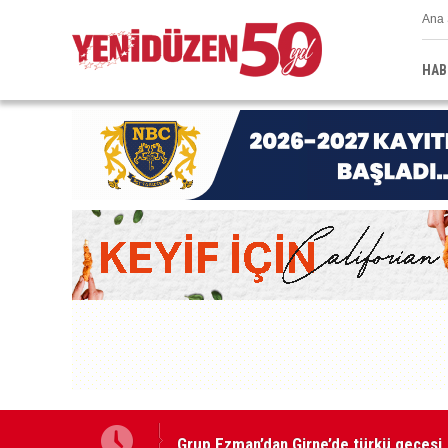
Ana 
HAB
Grup Ezman’dan Girne’de türkü gecesi