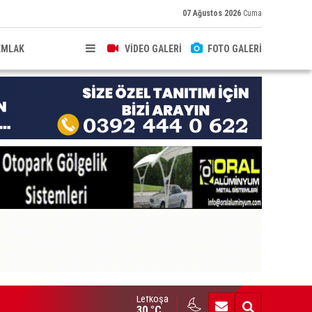
07 Ağustos 2026
Cuma
EMLAK
VİDEO GALERİ
FOTO GALERİ
Lefkoşa
brıs’ın güneyinde yıllık enflasyon temmuzda yüzde 2,9 oldu
30 °C