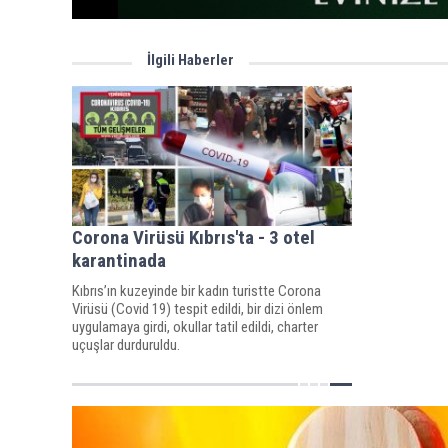
İlgili Haberler
Corona Virüsü Kıbrıs'ta - 3 otel
karantinada
Kıbrıs’ın kuzeyinde bir kadın turistte Corona
Virüsü (Covid 19) tespit edildi, bir dizi önlem
uygulamaya girdi, okullar tatil edildi, charter
uçuşlar durduruldu.