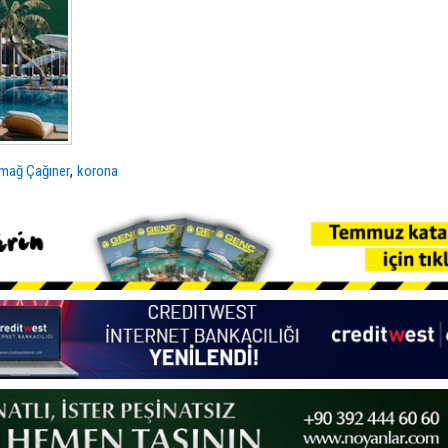
,
imağ Çağıner
korona