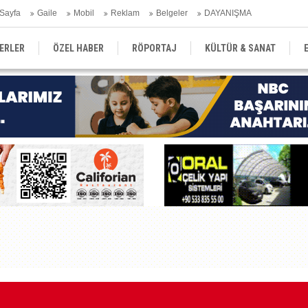
Sayfa
Gaile
Mobil
Reklam
Belgeler
DAYANIŞMA
ERLER
ÖZEL HABER
RÖPORTAJ
KÜLTÜR & SANAT
EĞİTİM
YEREL YÖNETİM
DERGİLER
SEKTÖR
Kı