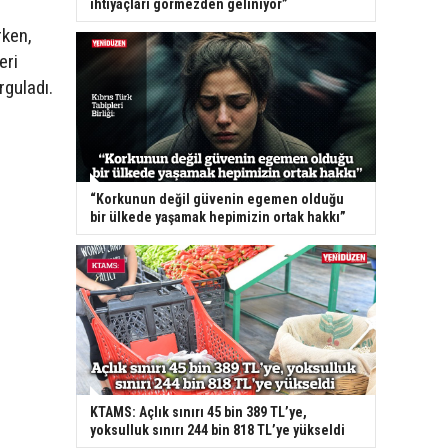
ihtiyaçları görmezden geliniyor”
rken,
eri
rguladı.
“Korkunun değil güvenin egemen olduğu
bir ülkede yaşamak hepimizin ortak hakkı”
KTAMS: Açlık sınırı 45 bin 389 TL’ye,
yoksulluk sınırı 244 bin 818 TL’ye yükseldi