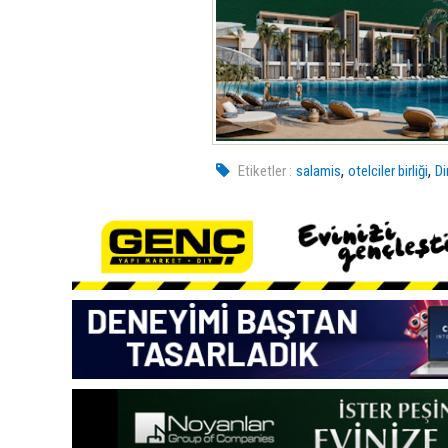
,
,
Etiketler :
salamis
otelciler birliği
D