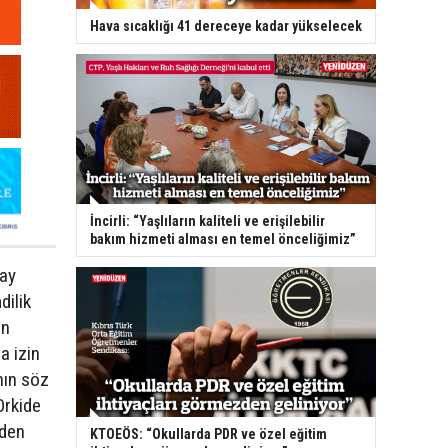
Hava sıcaklığı 41 dereceye kadar yükselecek
İncirli: “Yaşlıların kaliteli ve erişilebilir
bakım hizmeti alması en temel önceliğimiz”
Bay
dilik
in
a izin
nın söz
Orkide
eden
KTOEÖS: “Okullarda PDR ve özel eğitim