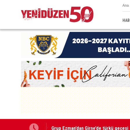
Ana 
HAB
Grup Ezman’dan Girne’de türkü gecesi