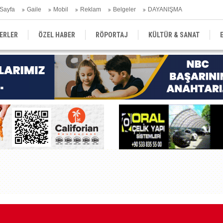
Sayfa
Gaile
Mobil
Reklam
Belgeler
DAYANIŞMA
ERLER
ÖZEL HABER
RÖPORTAJ
KÜLTÜR & SANAT
EĞİTİM
YEREL YÖNETİM
DERGİLER
SEKTÖR
Kı