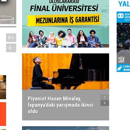
A+
A-
Piyanist Hasan Minalay,
Kıbrıs’
İspanya'daki yarışmada ikinci
Paradi
oldu
atacak