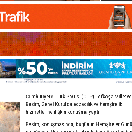
Cumhuriyetçi Türk Partisi (CTP) Lefkoşa Milletveki
Besim, Genel Kurul’da eczacılık ve hemşirelik
hizmetlerine ilişkin konuşma yaptı.
Besim, konuşmasında, bugünün Hemşireler Gün
olduğuna dikkat çekerek, ülkede her gün artan ha