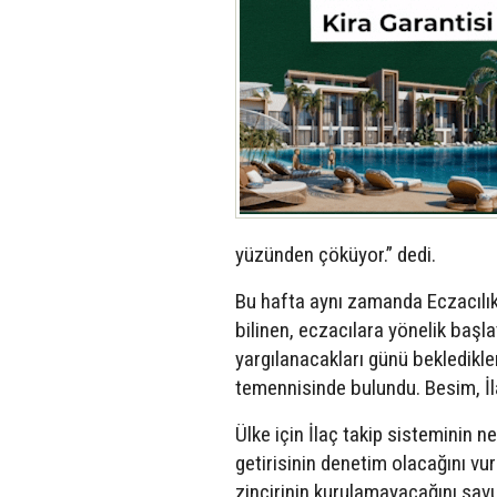
yüzünden çöküyor.” dedi.
Bu hafta aynı zamanda Eczacılı
bilinen, eczacılara yönelik başl
yargılanacakları günü bekledikl
temennisinde bulundu. Besim, İlaç
Ülke için İlaç takip sisteminin 
getirisinin denetim olacağını vu
zincirinin kurulamayacağını sav