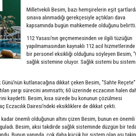
Milletvekili Besim, bazı hemşirelerin eşit şartlard
sınava alınmadığı gerekçesiyle açtıkları dava
kapsamında bugün mahkemede olduğunu belirtti
112 Yasası’nın geçmemesinden ve ilgili tüzüğün
yapılmamasından kaynaklı 112 acil hizmetlerinde 
bir personel eksikliği olduğunu söyleyen Besim, 
sağlık sistemine oluyor. Sağlık sistemi bu sistems
k Günü’nün kutlanacağına dikkat çeken Besim, “Sahte Reçete”
atılan yargı sürecini anımsattı; 60 üzerinde eczacının halen da
erini kaydetti. Besim, kısa sürede bu konunun çözülmesi
 Eczacılık Dairesi’ndeki eksikliklere de dikkat çekti.
ne kadar önemli olduğunun altını çizen Besim, bunun en önemli
rguladı. Besim, aksi takdirde sağlık sisteminde düzgün bir teda
undu. Bunun yanında, çok daha küçük bir sistem olan aşı takip