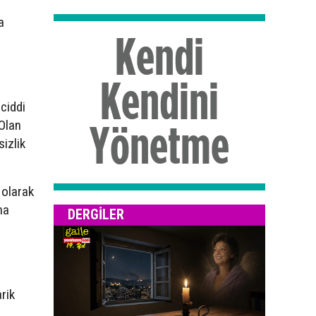
a
.
ciddi
“Olan
izlik
 olarak
ha
DERGILER
rik