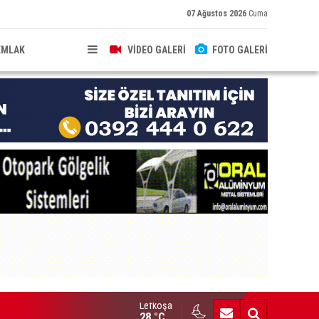
07 Ağustos 2026
Cuma
EMLAK
VİDEO GALERİ
FOTO GALERİ
Lefkoşa
brıs’ın güneyinde yıllık enflasyon temmuzda yüzde 2,9 oldu
28 °C