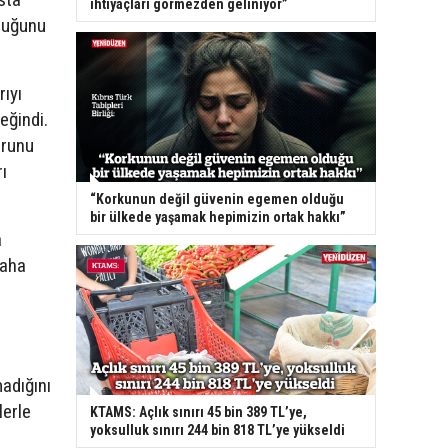
ihtiyaçları görmezden geliniyor”
duğunu
ıyı
eğindi.
orunu
ı
“Korkunun değil güvenin egemen olduğu
bir ülkede yaşamak hepimizin ortak hakkı”
a
daha
madığını
lerle
KTAMS: Açlık sınırı 45 bin 389 TL’ye,
yoksulluk sınırı 244 bin 818 TL’ye yükseldi