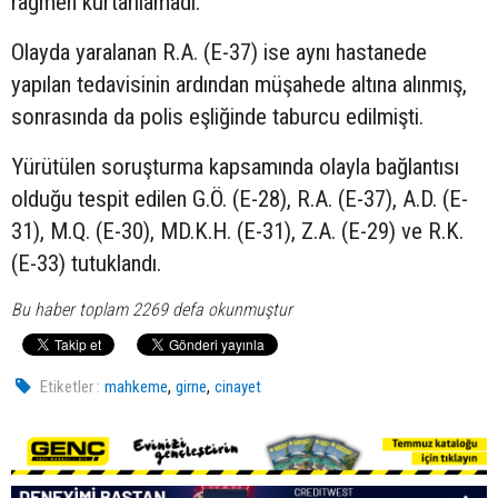
rağmen kurtarılamadı.
Olayda yaralanan R.A. (E-37) ise aynı hastanede
yapılan tedavisinin ardından müşahede altına alınmış,
sonrasında da polis eşliğinde taburcu edilmişti.
Yürütülen soruşturma kapsamında olayla bağlantısı
olduğu tespit edilen G.Ö. (E-28), R.A. (E-37), A.D. (E-
31), M.Q. (E-30), MD.K.H. (E-31), Z.A. (E-29) ve R.K.
(E-33) tutuklandı.
Bu haber toplam 2269 defa okunmuştur
,
,
Etiketler :
mahkeme
girne
cinayet