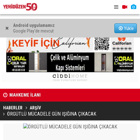
Android uygulamamız
Yükle
Google Play'de mevcut
MAHKEME İLANI
34'üncü De
Genç Hekimler Derneği, Türkiye ve Avrupa’da temsilcilik
açılacak
açtı
HABERLER
ARŞİV
ÖRGÜTLÜ MÜCADELE GÜN IŞIĞINA ÇIKACAK