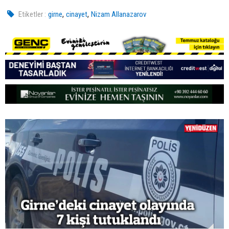
,
,
Etiketler :
girne
cinayet
Nizam Allanazarov