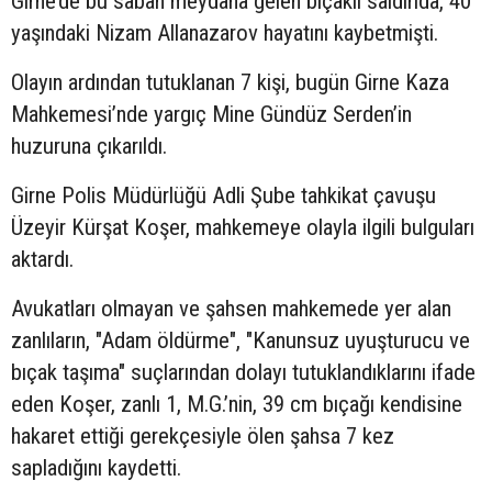
Girne’de bu sabah meydana gelen bıçaklı saldırıda, 40
yaşındaki Nizam Allanazarov hayatını kaybetmişti.
Olayın ardından tutuklanan 7 kişi, bugün Girne Kaza
Mahkemesi’nde yargıç Mine Gündüz Serden’in
huzuruna çıkarıldı.
Girne Polis Müdürlüğü Adli Şube tahkikat çavuşu
Üzeyir Kürşat Koşer, mahkemeye olayla ilgili bulguları
aktardı.
Avukatları olmayan ve şahsen mahkemede yer alan
zanlıların, "Adam öldürme", "Kanunsuz uyuşturucu ve
bıçak taşıma" suçlarından dolayı tutuklandıklarını ifade
eden Koşer, zanlı 1, M.G.’nin, 39 cm bıçağı kendisine
hakaret ettiği gerekçesiyle ölen şahsa 7 kez
sapladığını kaydetti.