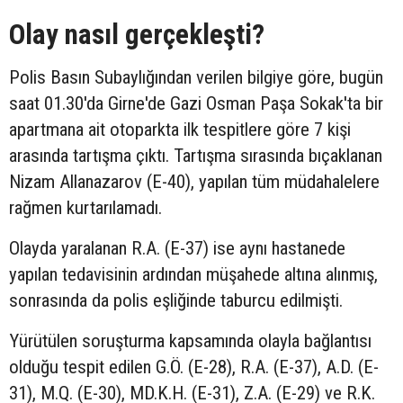
Olay nasıl gerçekleşti?
Polis Basın Subaylığından verilen bilgiye göre, bugün
saat 01.30'da Girne'de Gazi Osman Paşa Sokak'ta bir
apartmana ait otoparkta ilk tespitlere göre 7 kişi
arasında tartışma çıktı. Tartışma sırasında bıçaklanan
Nizam Allanazarov (E-40), yapılan tüm müdahalelere
rağmen kurtarılamadı.
Olayda yaralanan R.A. (E-37) ise aynı hastanede
yapılan tedavisinin ardından müşahede altına alınmış,
sonrasında da polis eşliğinde taburcu edilmişti.
Yürütülen soruşturma kapsamında olayla bağlantısı
olduğu tespit edilen G.Ö. (E-28), R.A. (E-37), A.D. (E-
31), M.Q. (E-30), MD.K.H. (E-31), Z.A. (E-29) ve R.K.