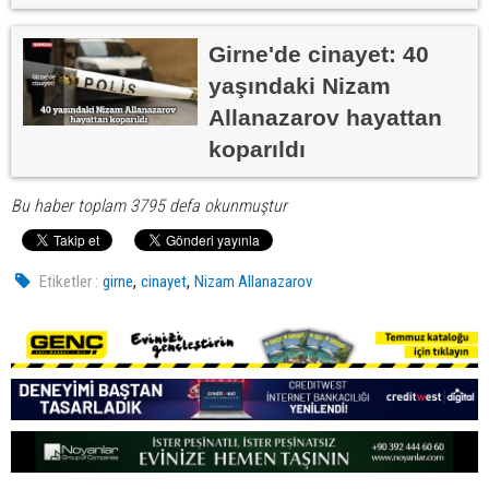
Girne'de cinayet: 40
yaşındaki Nizam
Allanazarov hayattan
koparıldı
Bu haber toplam 3795 defa okunmuştur
,
,
Etiketler :
girne
cinayet
Nizam Allanazarov