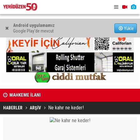
Android uygulamamız
Yükle
Google Play'de mevcut
MAHKEME İLANI
Genç Hekim
açtı
Ne kahır ne keder!
HABERLER
ARŞİV