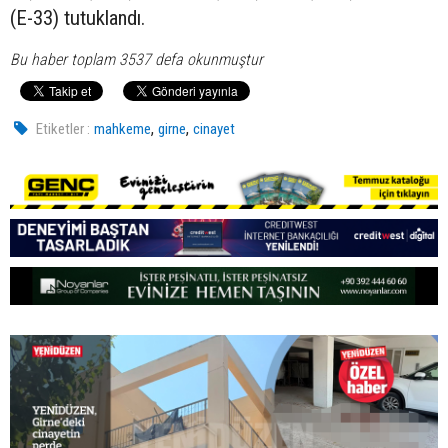
(E-33) tutuklandı.
Bu haber toplam 3537 defa okunmuştur
,
,
Etiketler :
mahkeme
girne
cinayet