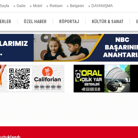
Sayfa
Gaile
Mobil
Reklam
Belgeler
DAYANIŞMA
ERLER
ÖZEL HABER
RÖPORTAJ
KÜLTÜR & SANAT
EĞİTİM
YEREL YÖNETİM
DERGİLER
SEKTÖR
tutuklandı
Ka