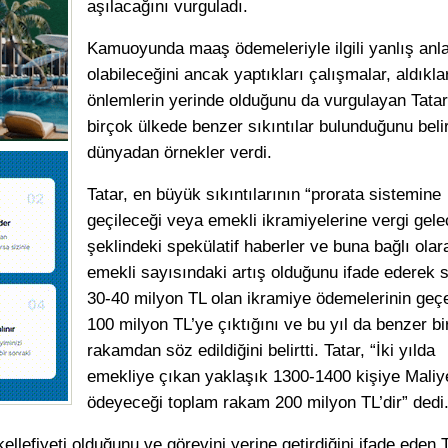
aşılacağını vurguladı.
Kamuoyunda maaş ödemeleriyle ilgili yanlış anl
olabileceğini ancak yaptıkları çalışmalar, aldıkla
önlemlerin yerinde olduğunu da vurgulayan Tata
birçok ülkede benzer sıkıntılar bulunduğunu beli
dünyadan örnekler verdi.
Tatar, en büyük sıkıntılarının “prorata sistemine
geçileceği veya emekli ikramiyelerine vergi gele
şeklindeki spekülatif haberler ve buna bağlı olar
emekli sayısındaki artış olduğunu ifade ederek 
30-40 milyon TL olan ikramiye ödemelerinin geçe
100 milyon TL’ye çıktığını ve bu yıl da benzer bi
rakamdan söz edildiğini belirtti. Tatar, “İki yılda
emekliye çıkan yaklaşık 1300-1400 kişiye Maliy
ödeyeceği toplam rakam 200 milyon TL’dir” dedi
lefiyeti olduğunu ve görevini yerine getirdiğini ifade eden T