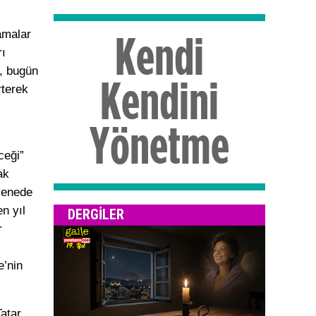
amalar
rı
r, bugün
rterek
ceği”
ak
senede
n yıl
DERGILER
r
e’nin
.
atar,