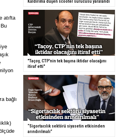
Kaldırıma düşen scooter sürücüsü yaralandı
 atıfta
 Bu
liye
aşık
"Taçoy, CTP'nin tek başına iktidar olacağını
e
itiraf etti"
milyon
ra bağlı
iklik)
“Sigortacılık sektörü siyasetin etkisinden
 ölçüde
arındırılmalı”