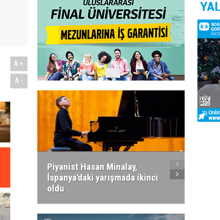
A+
A-
Piyanist Hasan Minalay,
Kıbrıs’
İspanya'daki yarışmada ikinci
Paradi
oldu
atacak