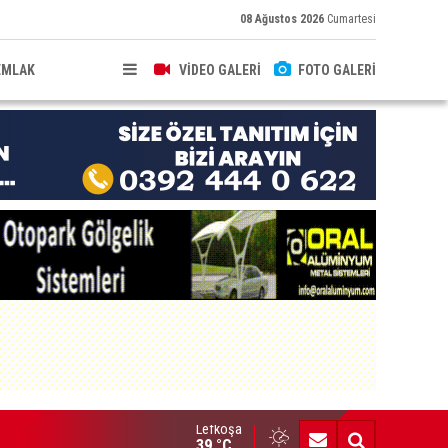
08 Ağustos 2026
Cumartesi
EMLAK
VİDEO GALERİ
FOTO GALERİ
Lefkoşa
ldırıma düşen scooter sürücüsü yaralandı
39 °C