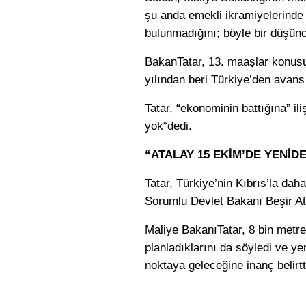
şu anda emekli ikramiyelerinde 
bulunmadığını; böyle bir düşünc
BakanTatar, 13. maaşlar konus
yılından beri Türkiye’den avans 
Tatar, “ekonominin battığına” il
yok“dedi.
“ATALAY 15 EKİM’DE YENİD
Tatar, Türkiye’nin Kıbrıs’la dah
Sorumlu Devlet Bakanı Beşir Ata
Maliye BakanıTatar, 8 bin metre
planladıklarını da söyledi ve ye
noktaya geleceğine inanç belirtt