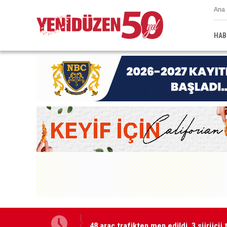
Ana 
HAB
48 araç trafikten men edildi, 3 sürücü 