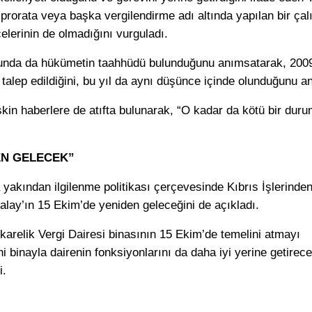
prorata veya başka vergilendirme adı altında yapılan bir ça
elerinin de olmadığını vurguladı.
unda da hükümetin taahhüdü bulunduğunu anımsatarak, 200
talep edildiğini, bu yıl da aynı düşünce içinde olunduğunu anl
işkin haberlere de atıfta bulunarak, “O kadar da kötü bir dur
EN GELECEK”
a yakından ilgilenme politikası çerçevesinde Kıbrıs İşlerinde
lay’ın 15 Ekim’de yeniden geleceğini de açıkladı.
karelik Vergi Dairesi binasının 15 Ekim’de temelini atmayı
ni binayla dairenin fonksiyonlarını da daha iyi yerine getirec
i.