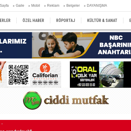
Sayfa
Gaile
Mobil
Reklam
Belgeler
DAYANIŞMA
ERLER
ÖZEL HABER
RÖPORTAJ
KÜLTÜR & SANAT
EĞİTİM
YEREL YÖNETİM
DERGİLER
SEKTÖR
en arındırılmalı”
Tu