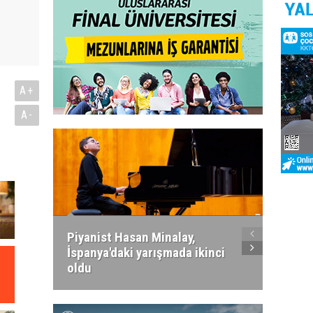
A+
A-
Piyanist Hasan Minalay,
Kıbrıs’
İspanya'daki yarışmada ikinci
Paradi
oldu
atacak