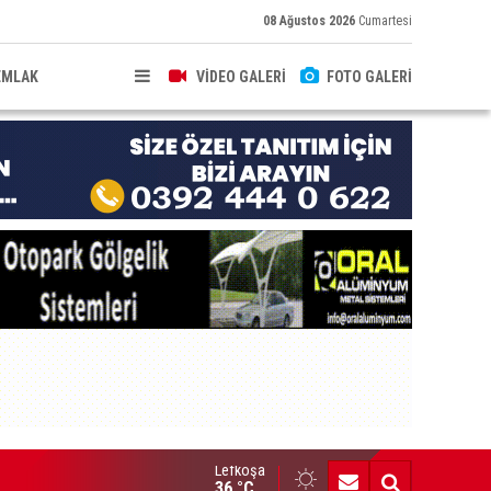
08 Ağustos 2026
Cumartesi
EMLAK
VİDEO GALERİ
FOTO GALERİ
Lefkoşa
ncel Felek, Taşkınköy muhtarlığına aday
36 °C