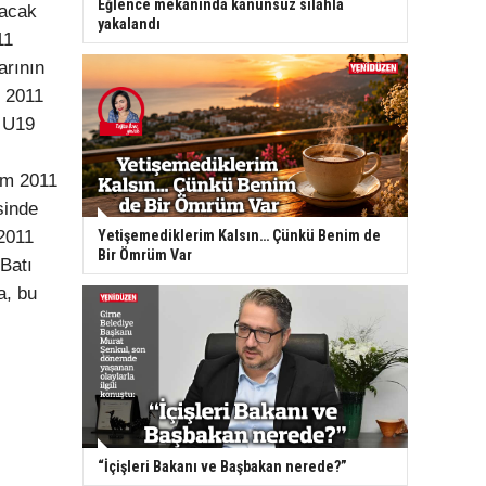
Eğlence mekanında kanunsuz silahla
lacak
yakalandı
11
arının
m 2011
e U19
ım 2011
sinde
2011
Yetişemediklerim Kalsın… Çünkü Benim de
Bir Ömrüm Var
Batı
a, bu
“İçişleri Bakanı ve Başbakan nerede?”