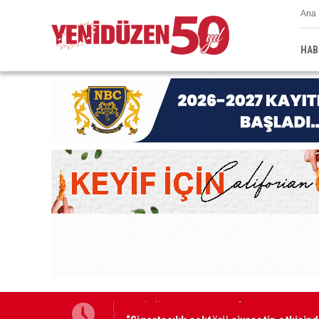
Ana 
HAB
“Sigortacılık sektörü siyasetin etkisind