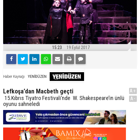
15:23
19 Eylül 2017
YENİDÜZEN
Haber Kaynağı
Lefkoşa’dan Macbeth geçti
A+
15.Kıbrıs Tiyatro Festivali’nde W. Shakespeare’in ünlü
A-
oyunu sahneledi