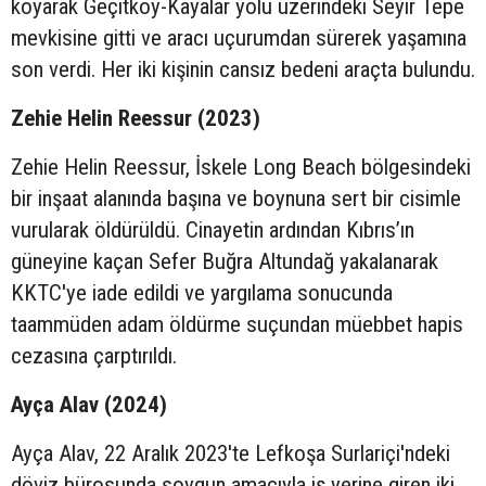
koyarak Geçitköy-Kayalar yolu üzerindeki Seyir Tepe
mevkisine gitti ve aracı uçurumdan sürerek yaşamına
son verdi. Her iki kişinin cansız bedeni araçta bulundu.
Zehie Helin Reessur (2023)
Zehie Helin Reessur, İskele Long Beach bölgesindeki
bir inşaat alanında başına ve boynuna sert bir cisimle
vurularak öldürüldü. Cinayetin ardından Kıbrıs’ın
güneyine kaçan Sefer Buğra Altundağ yakalanarak
KKTC'ye iade edildi ve yargılama sonucunda
taammüden adam öldürme suçundan müebbet hapis
cezasına çarptırıldı.
Ayça Alav (2024)
Ayça Alav, 22 Aralık 2023'te Lefkoşa Surlariçi'ndeki
döviz bürosunda soygun amacıyla iş yerine giren iki