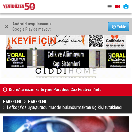
Android uygulamamız
Yükle
Google Play'de mevcut
Kıbrıs’ta cazın kalbi yine Paradise Caz Festivali'nde
GÜÇ-SEN: “S
atacak
karşıya ka
HABERLER
HABERLER
Lefkoşa’da uyuşturucu madde bulundurmaktan üç kişi tutuklandı