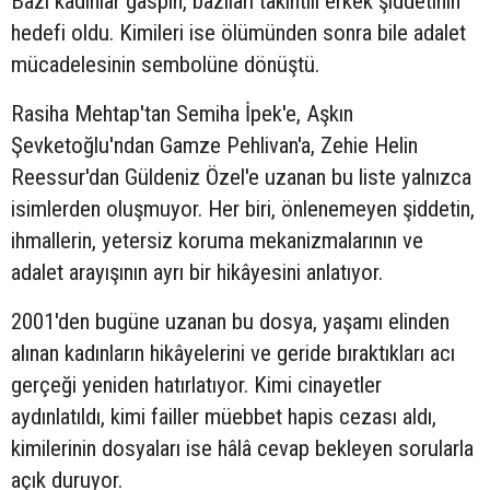
Bazı kadınlar gaspın, bazıları takıntılı erkek şiddetinin
hedefi oldu. Kimileri ise ölümünden sonra bile adalet
mücadelesinin sembolüne dönüştü.
Rasiha Mehtap'tan Semiha İpek'e, Aşkın
Şevketoğlu'ndan Gamze Pehlivan'a, Zehie Helin
Reessur'dan Güldeniz Özel'e uzanan bu liste yalnızca
isimlerden oluşmuyor. Her biri, önlenemeyen şiddetin,
ihmallerin, yetersiz koruma mekanizmalarının ve
adalet arayışının ayrı bir hikâyesini anlatıyor.
2001'den bugüne uzanan bu dosya, yaşamı elinden
alınan kadınların hikâyelerini ve geride bıraktıkları acı
gerçeği yeniden hatırlatıyor. Kimi cinayetler
aydınlatıldı, kimi failler müebbet hapis cezası aldı,
kimilerinin dosyaları ise hâlâ cevap bekleyen sorularla
açık duruyor.