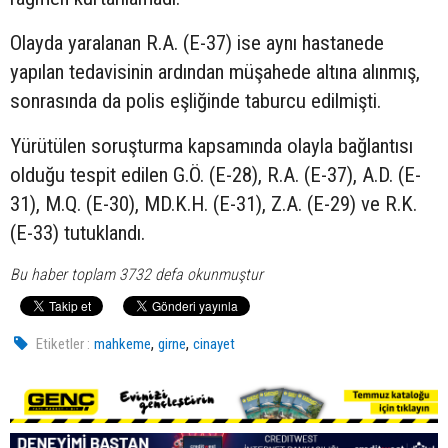
Olayda yaralanan R.A. (E-37) ise aynı hastanede
yapılan tedavisinin ardından müşahede altına alınmış,
sonrasında da polis eşliğinde taburcu edilmişti.
Yürütülen soruşturma kapsamında olayla bağlantısı
olduğu tespit edilen G.Ö. (E-28), R.A. (E-37), A.D. (E-
31), M.Q. (E-30), MD.K.H. (E-31), Z.A. (E-29) ve R.K.
(E-33) tutuklandı.
Bu haber toplam 3732 defa okunmuştur
,
,
Etiketler :
mahkeme
girne
cinayet