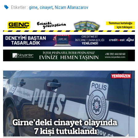
,
,
Etiketler :
girne
cinayet
Nizam Allanazarov