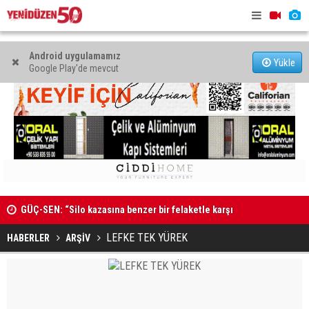
Android uygulamamız
Yükle
Google Play'de mevcut
GÜÇ-SEN: “Silo kazasına benzer bir felaketle karşı
MAHKEME 
karşıya kalınmaması adına harekete geçtik
LEFKE TEK YÜREK
HABERLER
ARŞİV