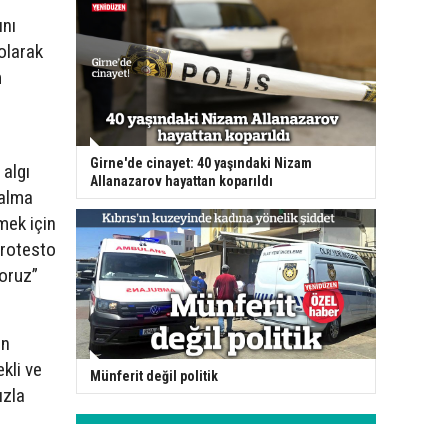
ını
olarak
m
Girne'de cinayet: 40 yaşındaki Nizam
 algı
Allanazarov hayattan koparıldı
 alma
tmek için
protesto
yoruz”
en
kli ve
Münferit değil politik
ızla