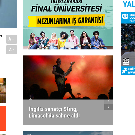
”
A+
A-
Ayışığ
adrena
İngiliz sanatçı Sting,
müzik
Limasol’da sahne aldı
marat