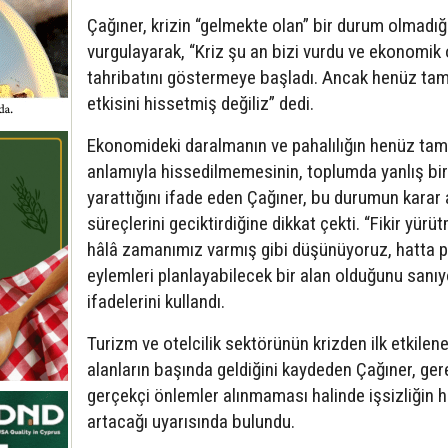
Çağıner, krizin “gelmekte olan” bir durum olmadığ
vurgulayarak, “Kriz şu an bizi vurdu ve ekonomik 
tahribatını göstermeye başladı. Ancak henüz ta
etkisini hissetmiş değiliz” dedi.
Ekonomideki daralmanın ve pahalılığın henüz tam
anlamıyla hissedilmemesinin, toplumda yanlış bir
yarattığını ifade eden Çağıner, bu durumun karar
süreçlerini geciktirdiğine dikkat çekti. “Fikir yürü
hâlâ zamanımız varmış gibi düşünüyoruz, hatta 
eylemleri planlayabilecek bir alan olduğunu sanı
ifadelerini kullandı.
Turizm ve otelcilik sektörünün krizden ilk etkilen
alanların başında geldiğini kaydeden Çağıner, gere
gerçekçi önlemler alınmaması halinde işsizliğin h
artacağı uyarısında bulundu.