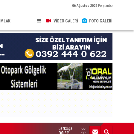
06 Ağustos 2026
Perşembe
EMLAK
VİDEO GALERİ
FOTO GALERİ
Lefkoşa
üvenlik, geçici önlemlerle değil, doğru planlama ve güçlü denetim
38 °C