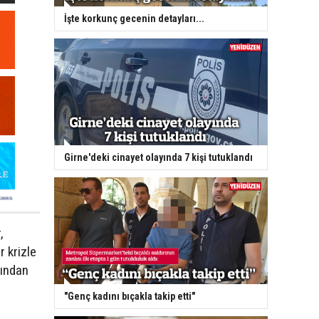
İşte korkunç gecenin detayları...
Girne'deki cinayet olayında 7 kişi tutuklandı
,
 krizle
ğından
a
"Genç kadını bıçakla takip etti"