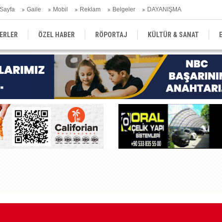
Sayfa
Gaile
Mobil
Reklam
Belgeler
DAYANIŞMA
ERLER
ÖZEL HABER
RÖPORTAJ
KÜLTÜR & SANAT
EĞİTİM
YEREL YÖNETİM
DERGİLER
SEKTÖR
"G