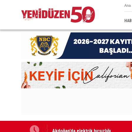
Ana 
HAB
teliği taşıyor”
Akdoğan’da elektrik hırsızlığı