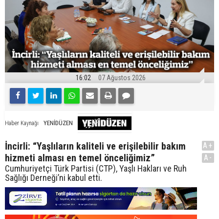
16:02
07 Ağustos 2026
YENİDÜZEN
Haber Kaynağı
İncirli: “Yaşlıların kaliteli ve erişilebilir bakım
A+
hizmeti alması en temel önceliğimiz”
A-
Cumhuriyetçi Türk Partisi (CTP), Yaşlı Hakları ve Ruh
Sağlığı Derneği’ni kabul etti.