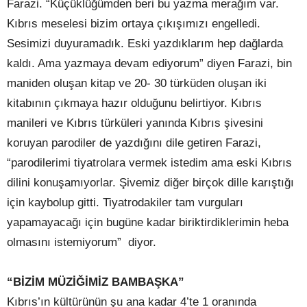
Farazi. “Küçüklüğümden beri bu yazma merağım var.
Kıbrıs meselesi bizim ortaya çıkışımızı engelledi.
Sesimizi duyuramadık. Eski yazdıklarım hep dağlarda
kaldı. Ama yazmaya devam ediyorum” diyen Farazi, bin
maniden oluşan kitap ve 20- 30 türküden oluşan iki
kitabının çıkmaya hazır olduğunu belirtiyor. Kıbrıs
manileri ve Kıbrıs türküleri yanında Kıbrıs şivesini
koruyan parodiler de yazdığını dile getiren Farazi,
“parodilerimi tiyatrolara vermek istedim ama eski Kıbrıs
dilini konuşamıyorlar. Şivemiz diğer birçok dille karıştığı
için kaybolup gitti. Tiyatrodakiler tam vurguları
yapamayacağı için bugüne kadar biriktirdiklerimin heba
olmasını istemiyorum”
diyor.
“BİZİM MÜZİĞİMİZ BAMBAŞKA”
Kıbrıs’ın kültürünün şu ana kadar 4’te 1 oranında