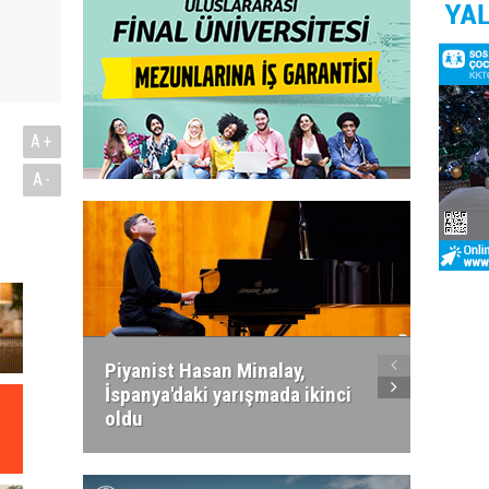
A+
A-
Piyanist Hasan Minalay,
Kıbrıs’
İspanya'daki yarışmada ikinci
Paradi
oldu
atacak