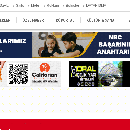
Sayfa
Gaile
Mobil
Reklam
Belgeler
DAYANIŞMA
ERLER
ÖZEL HABER
RÖPORTAJ
KÜLTÜR & SANAT
EĞİTİM
YEREL YÖNETİM
DERGİLER
SEKTÖR
elecek
İn