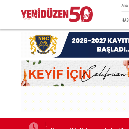
Ana 
HAB
Hava sıcaklığı 41 dereceye kadar yüks