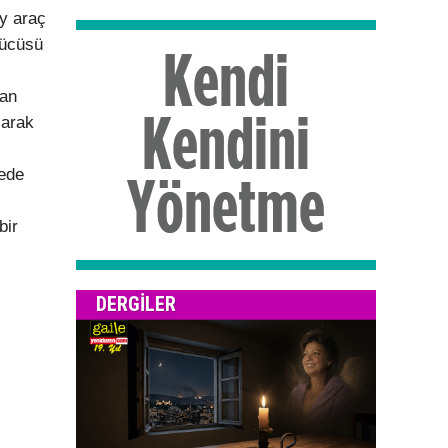
y araç
rücüsü
nan
larak
hede
bir
DERGILER