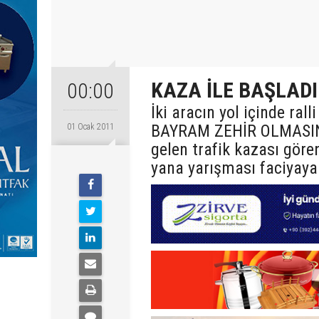
KAZA İLE BAŞLAD
00:00
İki aracın yol içinde r
BAYRAM ZEHİR OLMASIN!
01 Ocak 2011
gelen trafik kazası gören
yana yarışması faciyay