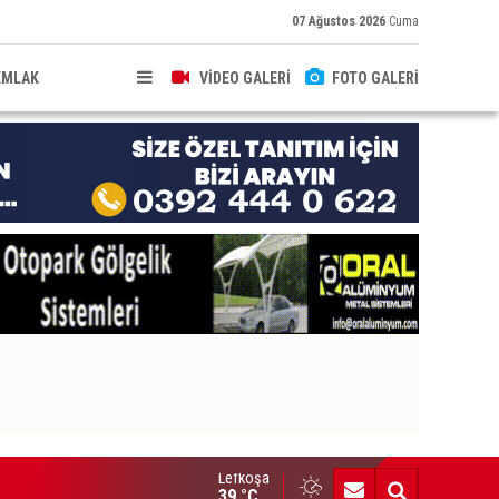
07 Ağustos 2026
Cuma
EMLAK
VİDEO GALERİ
FOTO GALERİ
Lefkoşa
cirli: “Yaşlıların kaliteli ve erişilebilir bakım hizmeti alması en te
39 °C