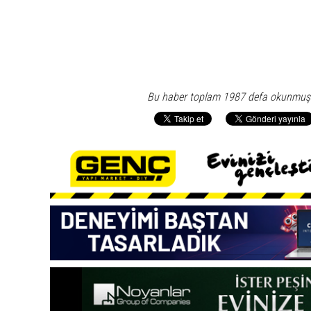
Bu haber toplam 1987 defa okunmuş