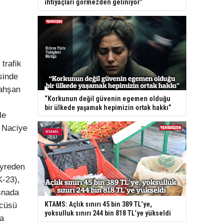
ihtiyaçları görmezden geliniyor”
trafik
sinde
Rahşan
“Korkunun değil güvenin egemen olduğu
bir ülkede yaşamak hepimizin ortak hakkı”
le
 Naciye
eyreden
K-23),
esnada
KTAMS: Açlık sınırı 45 bin 389 TL’ye,
ücüsü
yoksulluk sınırı 244 bin 818 TL’ye yükseldi
ya