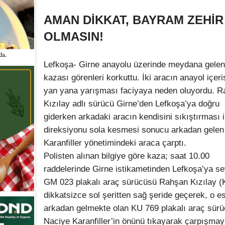
AMAN DİKKAT, BAYRAM ZEHİR
OLMASIN!
Lefkoşa- Girne anayolu üzerinde meydana gelen 
kazası görenleri korkuttu. İki aracın anayol içeri
yan yana yarışması faciyaya neden oluyordu. 
Kızılay adlı sürücü Girne’den Lefkoşa’ya doğru
giderken arkadaki aracın kendisini sıkıştırması i
direksiyonu sola kesmesi sonucu arkadan gelen
Karanfiller yönetimindeki araca çarptı.
Polisten alınan bilgiye göre kaza; saat 10.00
raddelerinde Girne istikametinden Lefkoşa’ya s
GM 023 plakalı araç sürücüsü Rahşan Kızılay (
dikkatsizce sol şeritten sağ şeride geçerek, o 
arkadan gelmekte olan KU 769 plakalı araç sür
Naciye Karanfiller’in önünü tıkayarak çarpışma