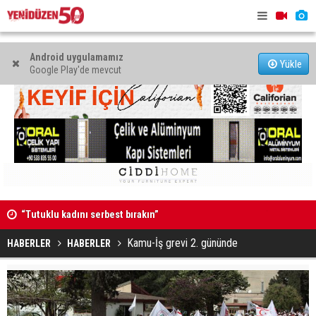
Android uygulamamız
Yükle
Google Play'de mevcut
“Tutuklu kadını serbest bırakın”
Tehlikenin
Kamu-İş grevi 2. gününde
HABERLER
HABERLER