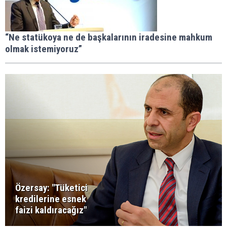
“Ne statükoya ne de başkalarının iradesine mahkum
olmak istemiyoruz”
Özersay: "Tüketici
kredilerine esnek
faizi kaldıracağız"