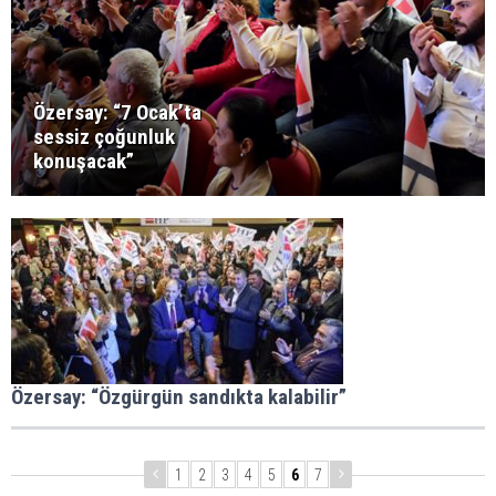
Özersay: “7 Ocak’ta
sessiz çoğunluk
konuşacak”
Özersay: “Özgürgün sandıkta kalabilir”
1
2
3
4
5
6
7