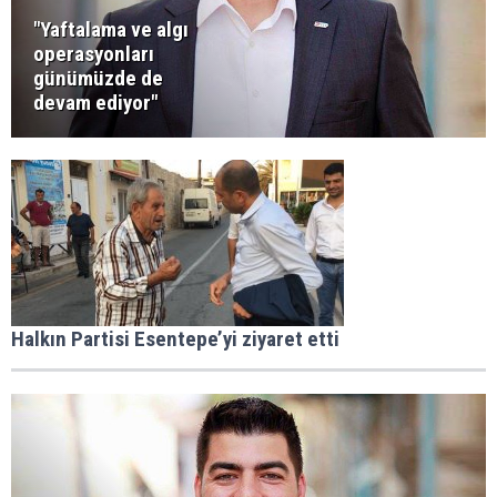
"Yaftalama ve algı
operasyonları
günümüzde de
devam ediyor"
Halkın Partisi Esentepe’yi ziyaret etti