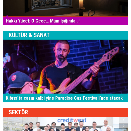
Hakkı Yücel: O Gece… Mum Işığında…!
KÜLTÜR & SANAT
Kıbrıs’ta cazın kalbi yine Paradise Caz Festivali'nde atacak
SEKTÖR