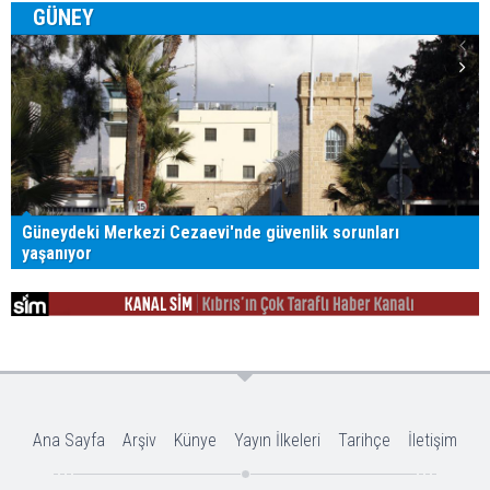
GÜNEY
Güneydeki Merkezi Cezaevi'nde güvenlik sorunları
yaşanıyor
Ana Sayfa
Arşiv
Künye
Yayın İlkeleri
Tarihçe
İletişim