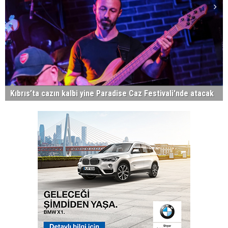
Kıbrıs’ta cazın kalbi yine Paradise Caz Festivali'nde atacak