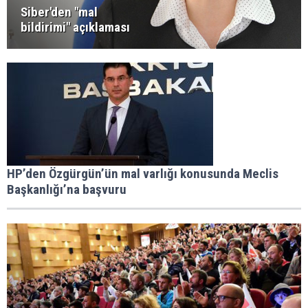
Siber'den "mal
bildirimi" açıklaması
HP’den Özgürgün’ün mal varlığı konusunda Meclis
Başkanlığı’na başvuru