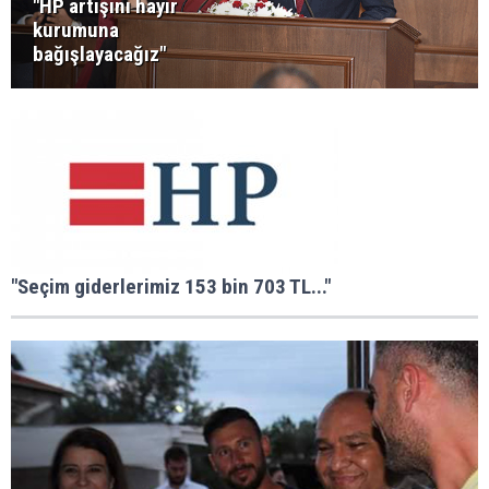
"HP artışını hayır
kurumuna
bağışlayacağız"
"Seçim giderlerimiz 153 bin 703 TL..."