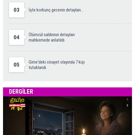
03
İşte korkunç gecenin detayları...
Ölümcül saldırının detayları
04
mahkemede anlatıldı
Girne'deki cinayet olayında 7 kişi
05
tutuklandı
DERGILER