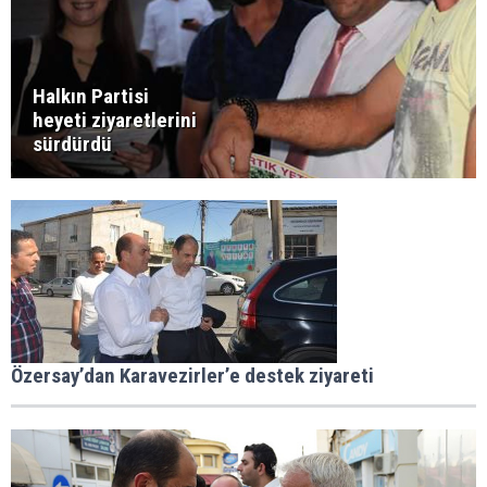
Halkın Partisi
heyeti ziyaretlerini
sürdürdü
Özersay’dan Karavezirler’e destek ziyareti