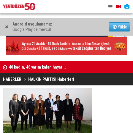
Android uygulamamız
Yükle
Google Play'de mevcut
işi
48 kadın, 48 yarım kalan hayat...
Kıbrıs’ta c
atacak
HABERLER
HALKIN PARTİSİ Haberleri