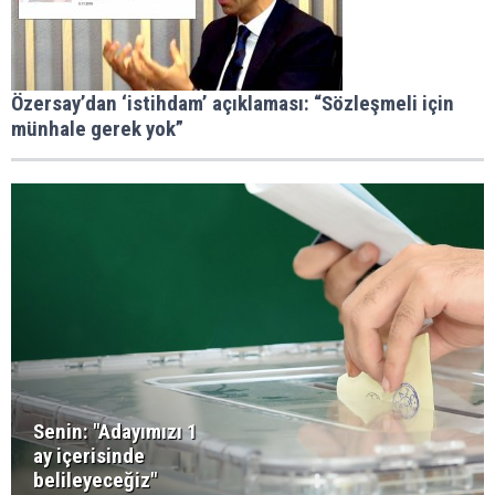
Özersay’dan ‘istihdam’ açıklaması: “Sözleşmeli için
münhale gerek yok”
Senin: "Adayımızı 1
ay içerisinde
belileyeceğiz"