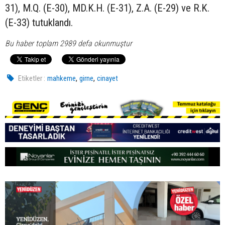
31), M.Q. (E-30), MD.K.H. (E-31), Z.A. (E-29) ve R.K.
(E-33) tutuklandı.
Bu haber toplam 2989 defa okunmuştur
,
,
Etiketler :
mahkeme
girne
cinayet