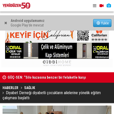
Android uygulamamız
Yükle
Google Play'de mevcut
GÜÇ-SEN: “Silo kazasına benzer bir felaketle karşı
Genç Hekim
karşıya kalınmaması adına harekete geçtik
MAHKEME İLANI
açtı
HABERLER
SAĞLIK
Diyabet Derneği diyabetli çocukların ailelerine yönelik eğitim
çalışması başlattı