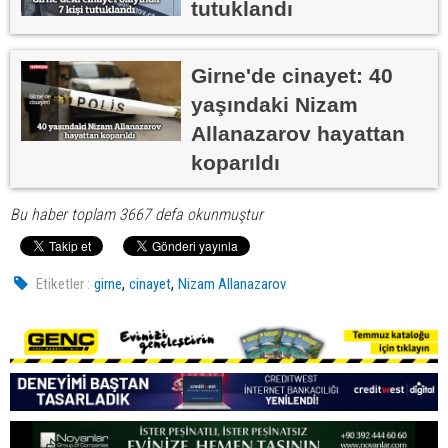
tutuklandı
Girne'de cinayet: 40
yaşındaki Nizam
Allanazarov hayattan
koparıldı
Bu haber toplam 3667 defa okunmuştur
,
,
Etiketler :
girne
cinayet
Nizam Allanazarov