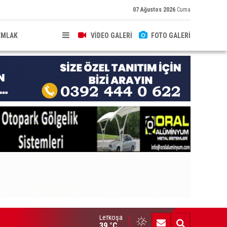
07 Ağustos 2026
Cuma
EMLAK
VİDEO GALERİ
FOTO GALERİ
Lefkoşa
zı yollar pazar günü trafiğe kapatılacak
39 °C