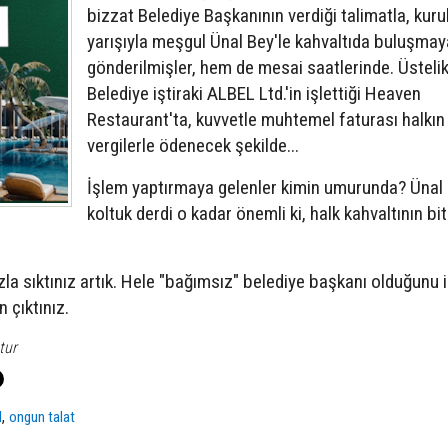
bizzat Belediye Başkanının verdiği talimatla, kuru
yarışıyla meşgul Ünal Bey'le kahvaltıda buluşmay
gönderilmişler, hem de mesai saatlerinde. Üsteli
Belediye iştiraki ALBEL Ltd.'in işlettiği Heaven
Restaurant'ta, kuvvetle muhtemel faturası halkın 
vergilerle ödenecek şekilde...
İşlem yaptırmaya gelenler kimin umurunda? Ünal 
koltuk derdi o kadar önemli ki, halk kahvaltının bi
a sıktınız artık. Hele "bağımsız" belediye başkanı olduğunu 
n çıktınız.
tur
,
l
ongun talat