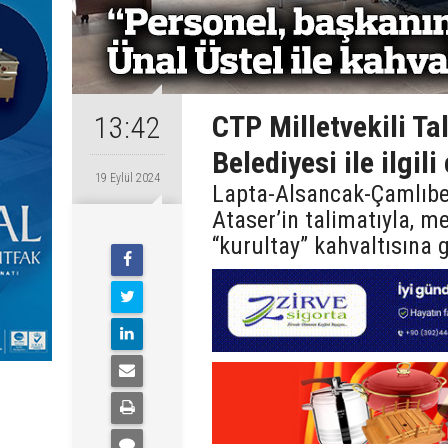
CTP Milletvekili T
13:42
Belediyesi ile ilgili
19 Eylül 2024
Lapta-Alsancak-Çamlıbel 
Ataser’in talimatıyla, m
“kurultay” kahvaltısına g