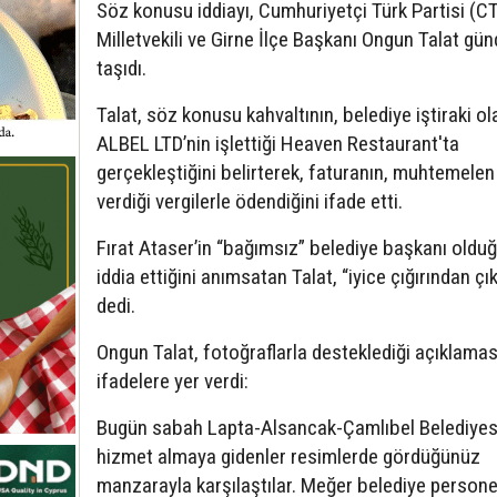
Söz konusu iddiayı, Cumhuriyetçi Türk Partisi (C
Milletvekili ve Girne İlçe Başkanı Ongun Talat g
taşıdı.
Talat, söz konusu kahvaltının, belediye iştiraki ol
ALBEL LTD’nin işlettiği Heaven Restaurant'ta
gerçekleştiğini belirterek, faturanın, muhtemelen
verdiği vergilerle ödendiğini ifade etti.
Fırat Ataser’in “bağımsız” belediye başkanı oldu
iddia ettiğini anımsatan Talat, “iyice çığırından çık
dedi.
Ongun Talat, fotoğraflarla desteklediği açıklama
ifadelere yer verdi:
Bugün sabah Lapta-Alsancak-Çamlıbel Belediyes
hizmet almaya gidenler resimlerde gördüğünüz
manzarayla karşılaştılar. Meğer belediye personel