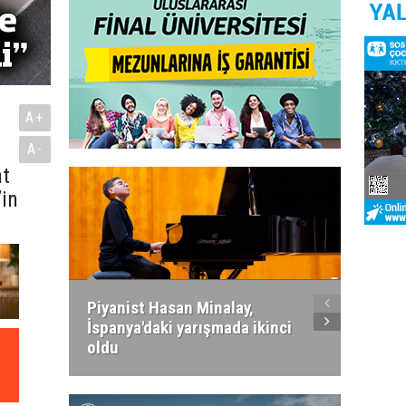
A+
A-
at
’in
Piyanist Hasan Minalay,
Kıbrıs’
İspanya'daki yarışmada ikinci
Paradi
oldu
atacak