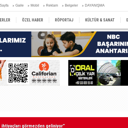
Sayfa
Gaile
Mobil
Reklam
Belgeler
DAYANIŞMA
ERLER
ÖZEL HABER
RÖPORTAJ
KÜLTÜR & SANAT
EĞİTİM
YEREL YÖNETİM
DERGİLER
SEKTÖR
ihtiyaçları görmezden geliniyor”
Ba