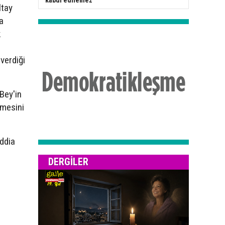
kabul edilemez”
ltay
a
k
verdiği
Bey'in
tmesini
iddia
DERGILER