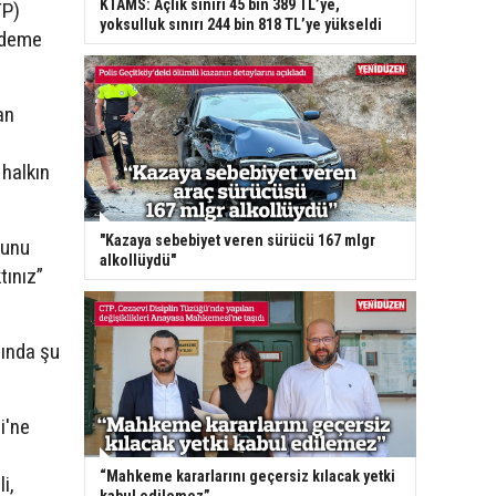
KTAMS: Açlık sınırı 45 bin 389 TL’ye,
TP)
yoksulluk sınırı 244 bin 818 TL’ye yükseldi
ündeme
an
 halkın
"Kazaya sebebiyet veren sürücü 167 mlgr
ğunu
alkollüydü"
tınız”
sında şu
i'ne
“Mahkeme kararlarını geçersiz kılacak yetki
i,