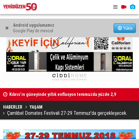
Android uygulamamız
Yükle
Google Play'de mevcut
Kıbrıs’ın güneyinde yıllık enflasyon temmuzda yüzde 2,9
oldu
Hava sıcak
Mahkeme binalarına zarar verenler hakkında yasal işlem
başlatıldı
HABERLER
YAŞAM
Çamlıbel Domates Festivali 27-29 Temmuz’da gerçekleşecek.