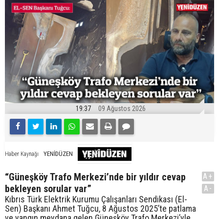
19:37
09 Ağustos 2026
YENİDÜZEN
Haber Kaynağı
“Güneşköy Trafo Merkezi’nde bir yıldır cevap
A+
bekleyen sorular var”
A-
Kıbrıs Türk Elektrik Kurumu Çalışanları Sendikası (El-
Sen) Başkanı Ahmet Tuğcu, 8 Ağustos 2025’te patlama
ve yangın meydana gelen Güneşköy Trafo Merkezi’yle