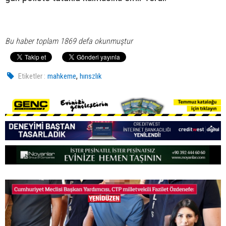
Bu haber toplam 1869 defa okunmuştur
,
Etiketler :
mahkeme
hırıszlık