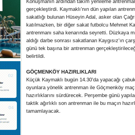
Konuşmanın ardından takım yenileme antrenma
gerçekleştirdi. Kaymaklı’nın dün yapılan antren
sakatlığı bulunan Hüseyin Adal, asker olan Çağrı
katılmazken, bir diğer sakat futbolcu Mehmet K
antrenmanı saha kenarında seyretti. Düzkaya 
aldığı darbe sonrası sakatlanan Kaygısız’ın ça
günü tek başına bir antrenman gerçekleştirileceğ
belirtildi.
GÖÇMENKÖY HAZIRLIKLARI
Küçük Kaymaklı bugün 14.30’da yapacağı çabuk
oyunlara yönelik antrenman ile Göçmenköy maç
hazırlıklarını sürdürecek. Perşembe günü yapıl
taktik ağırlıklı son antrenman ile bu maçın hazırl
tamamlayacak.