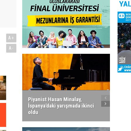
A+
A-
Piyanist Hasan Minalay,
Kıbrıs’
İspanya'daki yarışmada ikinci
Paradi
oldu
atacak