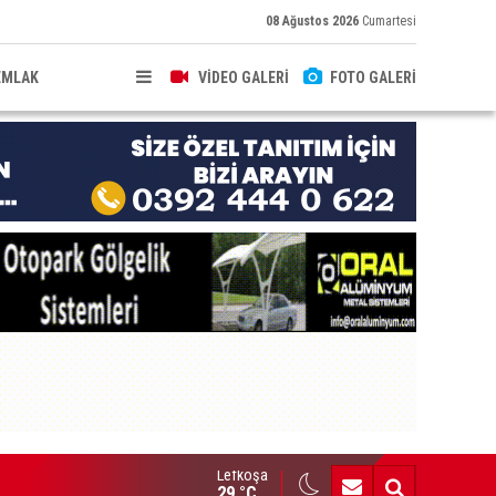
08 Ağustos 2026
Cumartesi
EMLAK
VİDEO GALERİ
FOTO GALERİ
Lefkoşa
ldırıma düşen scooter sürücüsü yaralandı
29 °C