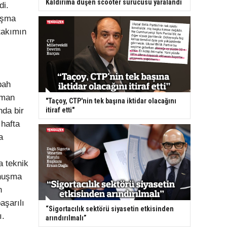
Kaldırıma düşen scooter sürücüsü yaralandı
di.
nışma
takımın
bah
nman
"Taçoy, CTP'nin tek başına iktidar olacağını
nda bir
itiraf etti"
hafta
a
 teknik
onuşma
n
aşarılı
“Sigortacılık sektörü siyasetin etkisinden
ı.
arındırılmalı”