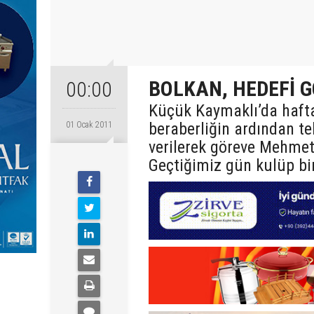
BOLKAN, HEDEFİ G
00:00
Küçük Kaymaklı’da haft
beraberliğin ardından te
01 Ocak 2011
verilerek göreve Mehmet 
Geçtiğimiz gün kulüp bin