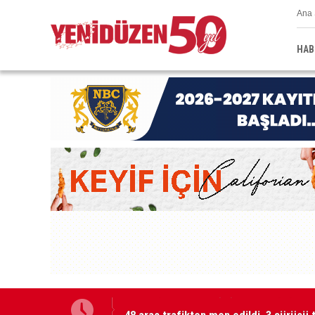
Ana 
HAB
48 araç trafikten men edildi, 3 sürücü 