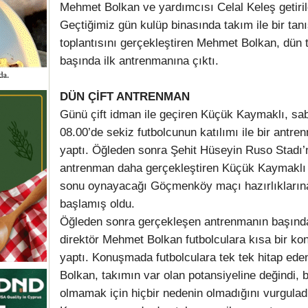
Mehmet Bolkan ve yardımcısı Celal Keleş getiril
Geçtiğimiz gün kulüp binasında takım ile bir ta
toplantısını gerçekleştiren Mehmet Bolkan, dün 
başında ilk antrenmanına çıktı.
DÜN ÇİFT ANTRENMAN
Günü çift idman ile geçiren Küçük Kaymaklı, sa
08.00’de sekiz futbolcunun katılımı ile bir antre
yaptı. Öğleden sonra Şehit Hüseyin Ruso Stadı’
antrenman daha gerçekleştiren Küçük Kaymaklı 
sonu oynayacağı Göçmenköy maçı hazırlıkların
başlamış oldu.
Öğleden sonra gerçekleşen antrenmanın başında
direktör Mehmet Bolkan futbolculara kısa bir k
yaptı. Konuşmada futbolculara tek tek hitap ede
Bolkan, takımın var olan potansiyeline değindi, b
olmamak için hiçbir nedenin olmadığını vurgulad