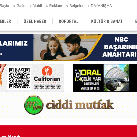
Sayfa
Gaile
Mobil
Reklam
Belgeler
DAYANIŞMA
ERLER
ÖZEL HABER
RÖPORTAJ
KÜLTÜR & SANAT
EĞİTİM
YEREL YÖNETİM
DERGİLER
SEKTÖR
tutuklandı
Ka