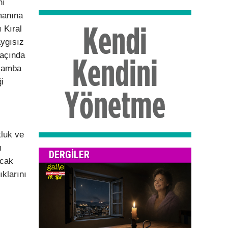
nı
manına
 Kıral
aygısız
maçında
rşamba
i
luk ve
ı
DERGILER
acak
ıklarını