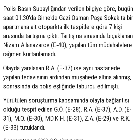
Polis Basın Subaylığından verilen bilgiye göre, bugün
saat 01.30'da Girne'de Gazi Osman Paşa Sokak'ta bir
apartmana ait otoparkta ilk tespitlere göre 7 kişi
arasında tartışma çıktı. Tartışma sırasında bıçaklanan
Nizam Allanazarov (E-40), yapılan tüm müdahalelere
rağmen kurtarılamadı.
Olayda yaralanan R.A. (E-37) ise aynı hastanede
yapılan tedavisinin ardından müşahede altına alınmış,
sonrasında da polis eşliğinde taburcu edilmişti.
Yürütülen soruşturma kapsamında olayla bağlantısı
olduğu tespit edilen G.Ö. (E-28), R.A. (E-37), A.D. (E-
31), M.Q. (E-30), MD.K.H. (E-31), Z.A. (E-29) ve R.K.
(E-33) tutuklandı.