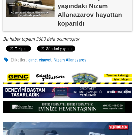
yaşındaki Nizam
Allanazarov hayattan
koparıldı
Bu haber toplam 3680 defa okunmuştur
,
,
Etiketler :
girne
cinayet
Nizam Allanazarov