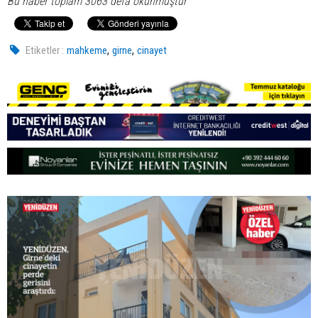
Bu haber toplam 3063 defa okunmuştur
,
,
Etiketler :
mahkeme
girne
cinayet