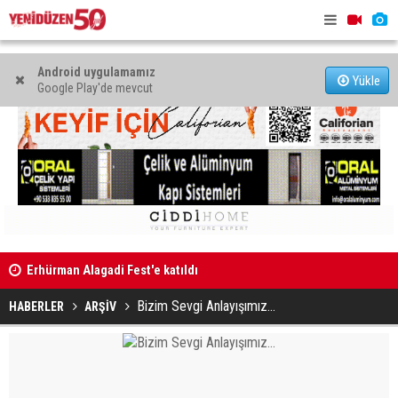
Android uygulamamız
Yükle
Google Play'de mevcut
ı
Erhürman Alagadi Fest'e katıldı
Eğlence me
Bizim Sevgi Anlayışımız…
HABERLER
ARŞİV