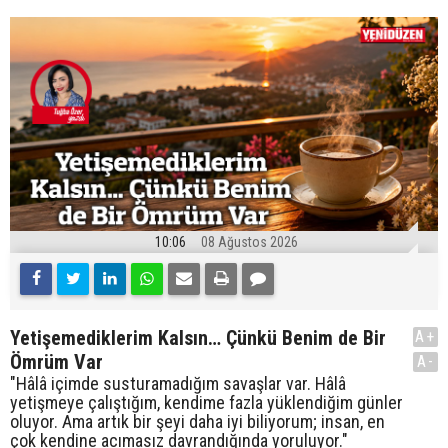
10:06
08 Ağustos 2026
Yetişemediklerim Kalsın… Çünkü Benim de Bir
A+
Ömrüm Var
A-
"Hâlâ içimde susturamadığım savaşlar var. Hâlâ
yetişmeye çalıştığım, kendime fazla yüklendiğim günler
oluyor. Ama artık bir şeyi daha iyi biliyorum; insan, en
çok kendine acımasız davrandığında yoruluyor."