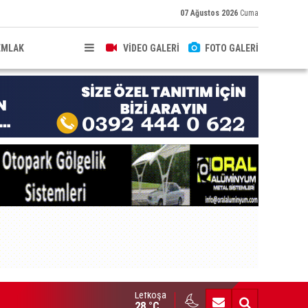
07 Ağustos 2026
Cuma
EMLAK
VİDEO GALERİ
FOTO GALERİ
Lefkoşa
brıs’ın güneyinde yıllık enflasyon temmuzda yüzde 2,9 oldu
28 °C