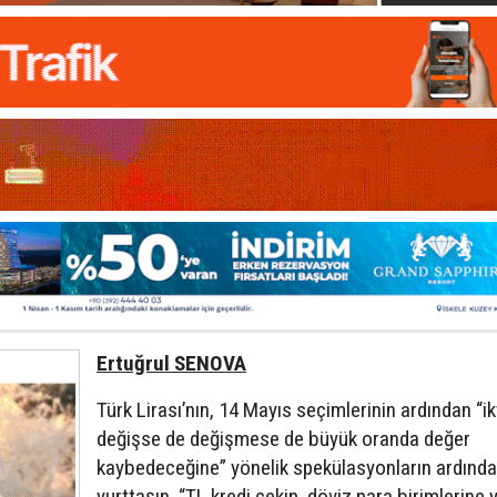
Ertuğrul SENOVA
Türk Lirası’nın, 14 Mayıs seçimlerinin ardından “ik
değişse de değişmese de büyük oranda değer
kaybedeceğine” yönelik spekülasyonların ardınd
yurttaşın, “TL kredi çekip, döviz para birimlerine 