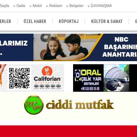
Sayfa
Gaile
Mobil
Reklam
Belgeler
DAYANIŞMA
ERLER
ÖZEL HABER
RÖPORTAJ
KÜLTÜR & SANAT
EĞİTİM
YEREL YÖNETİM
DERGİLER
SEKTÖR
Kı