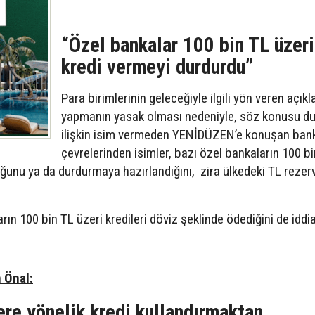
“Özel bankalar 100 bin TL üzeri
kredi vermeyi durdurdu”
Para birimlerinin geleceğiyle ilgili yön veren açık
yapmanın yasak olması nedeniyle, söz konusu d
ilişkin isim vermeden YENİDÜZEN’e konuşan bank
çevrelerinden isimler, bazı özel bankaların 100 b
ğunu ya da durdurmaya hazırlandığını, zira ülkedeki TL rezerv
ın 100 bin TL üzeri kredileri döviz şeklinde ödediğini de iddia 
 Önal:
ere yönelik kredi kullandırmaktan