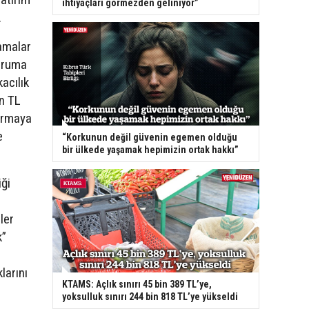
ihtiyaçları görmezden geliniyor”
.
lamalar
uruma
acılık
in TL
urmaya
e
“Korkunun değil güvenin egemen olduğu
bir ülkede yaşamak hepimizin ortak hakkı”
iği
ler
k”
larını
KTAMS: Açlık sınırı 45 bin 389 TL’ye,
yoksulluk sınırı 244 bin 818 TL’ye yükseldi