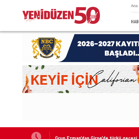
Ana 
HAB
Grup Ezman’dan Girne’de türkü gecesi