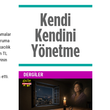
lamalar
uruma
acılık
in TL
inin
DERGILER
etti.