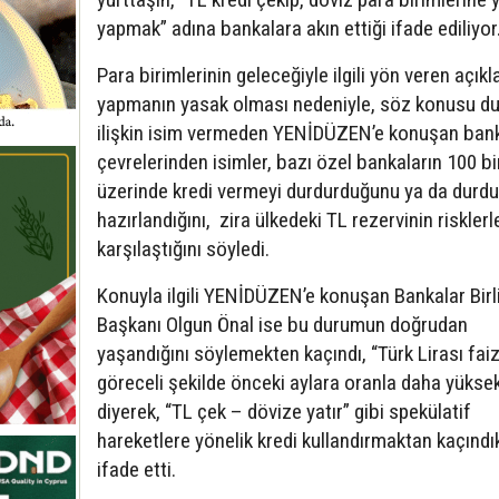
yapmak” adına bankalara akın ettiği ifade ediliyor
Para birimlerinin geleceğiyle ilgili yön veren açık
yapmanın yasak olması nedeniyle, söz konusu d
ilişkin isim vermeden YENİDÜZEN’e konuşan bank
çevrelerinden isimler, bazı özel bankaların 100 b
üzerinde kredi vermeyi durdurduğunu ya da durd
hazırlandığını, zira ülkedeki TL rezervinin risklerl
karşılaştığını söyledi.
Konuyla ilgili YENİDÜZEN’e konuşan Bankalar Birl
Başkanı Olgun Önal ise bu durumun doğrudan
yaşandığını söylemekten kaçındı, “Türk Lirası faiz
göreceli şekilde önceki aylara oranla daha yükse
diyerek, “TL çek – dövize yatır” gibi spekülatif
hareketlere yönelik kredi kullandırmaktan kaçındık
ifade etti.