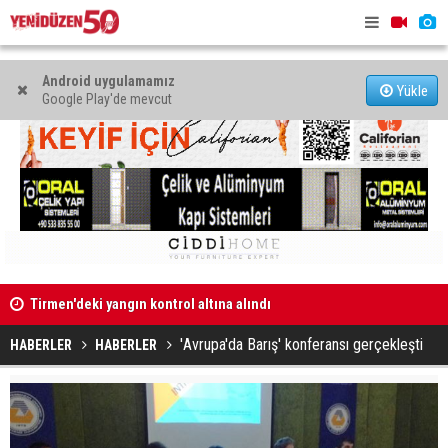
Android uygulamamız
Yükle
Google Play'de mevcut
Tirmen'deki yangın kontrol altına alındı
"Çevreye i
Banka, 9,6 milyar TL kar etti
söndüğünd
'Avrupa'da Barış' konferansı gerçekleşti
HABERLER
HABERLER