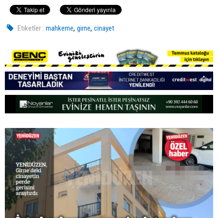
,
,
Etiketler :
mahkeme
girne
cinayet