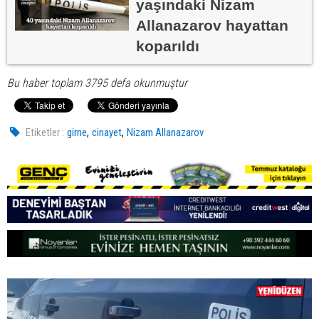
yaşındaki Nizam
Allanazarov hayattan
koparıldı
Bu haber toplam 3795 defa okunmuştur
,
,
Etiketler :
girne
cinayet
Nizam Allanazarov