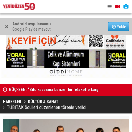
Android uygulamamız
Yükle
Google Play'de mevcut
GÜÇ-SEN: “Silo kazasına benzer bir felaketle karşı
karşıya kalınmaması adına harekete geçtik
Genç Hekim
MAHKEME İLANI
açtı
HABERLER
KÜLTÜR & SANAT
TÜBİTAK ödülleri düzenlenen törenle verildi