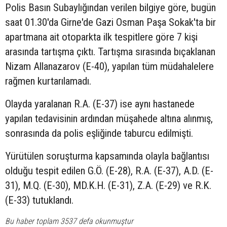
Polis Basın Subaylığından verilen bilgiye göre, bugün
saat 01.30'da Girne'de Gazi Osman Paşa Sokak'ta bir
apartmana ait otoparkta ilk tespitlere göre 7 kişi
arasında tartışma çıktı. Tartışma sırasında bıçaklanan
Nizam Allanazarov (E-40), yapılan tüm müdahalelere
rağmen kurtarılamadı.
Olayda yaralanan R.A. (E-37) ise aynı hastanede
yapılan tedavisinin ardından müşahede altına alınmış,
sonrasında da polis eşliğinde taburcu edilmişti.
Yürütülen soruşturma kapsamında olayla bağlantısı
olduğu tespit edilen G.Ö. (E-28), R.A. (E-37), A.D. (E-
31), M.Q. (E-30), MD.K.H. (E-31), Z.A. (E-29) ve R.K.
(E-33) tutuklandı.
Bu haber toplam 3537 defa okunmuştur