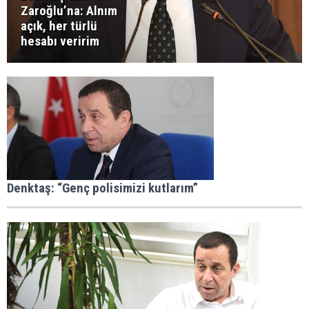
Zaroğlu’na: Alnım
açık, her türlü
hesabı veririm
Denktaş: “Genç polisimizi kutlarım”