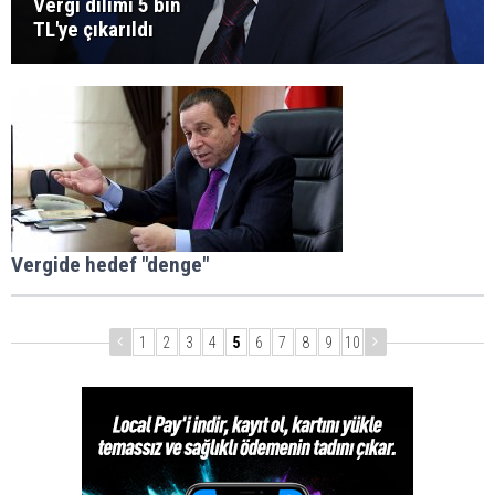
Vergi dilimi 5 bin
TL'ye çıkarıldı
Vergide hedef "denge"
1
2
3
4
5
6
7
8
9
10