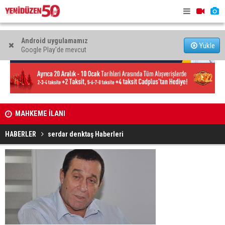
Android uygulamamız
Yükle
Google Play'de mevcut
MAHKEME İLANI
Genç Hekim
açtı
HABERLER
serdar denktaş Haberleri