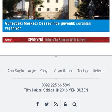
Güneydeki Merkezi Cezaevi'nde güvenlik sorunları
yaşanıyor
Ana Sayfa
Arşiv
Künye
Yayın İlkeleri
Tarihçe
İletişim
0392 225 66 58/9
Tüm Hakları Saklıdır © 2016
YENİDÜZEN