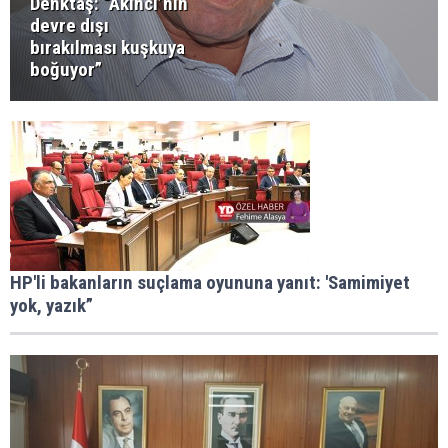
Denktaş: “Akıncı’nın
devre dışı
bırakılması kuşkuya
boğuyor”
HP'li bakanların suçlama oyununa yanıt: 'Samimiyet
yok, yazık”