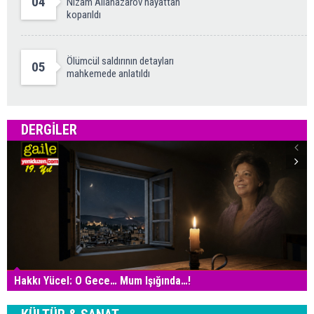
04
Nizam Allanazarov hayattan
koparıldı
Ölümcül saldırının detayları
05
mahkemede anlatıldı
DERGILER
Hakkı Yücel: O Gece… Mum Işığında…!