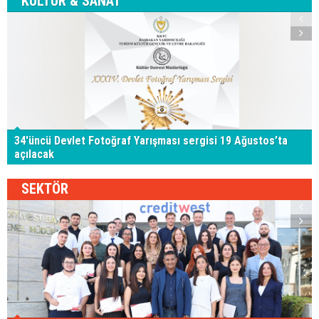
KÜLTÜR & SANAT
34'üncü Devlet Fotoğraf Yarışması sergisi 19 Ağustos’ta
açılacak
SEKTÖR