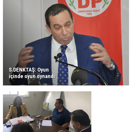
S.DENKTAŞ: Oyun
içinde oyun oynandı