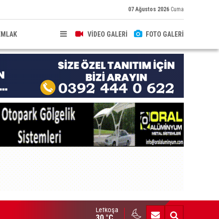
07 Ağustos 2026
Cuma
EMLAK
VİDEO GALERİ
FOTO GALERİ
Lefkoşa
brıs’ın güneyinde yıllık enflasyon temmuzda yüzde 2,9 oldu
30 °C