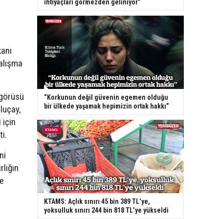
ihtiyaçları görmezden geliniyor”
kanı
çalışma
 görüsü
“Korkunun değil güvenin egemen olduğu
bir ülkede yaşamak hepimizin ortak hakkı”
Uluçay,
 için
i.
ni
lığın
de
KTAMS: Açlık sınırı 45 bin 389 TL’ye,
yoksulluk sınırı 244 bin 818 TL’ye yükseldi