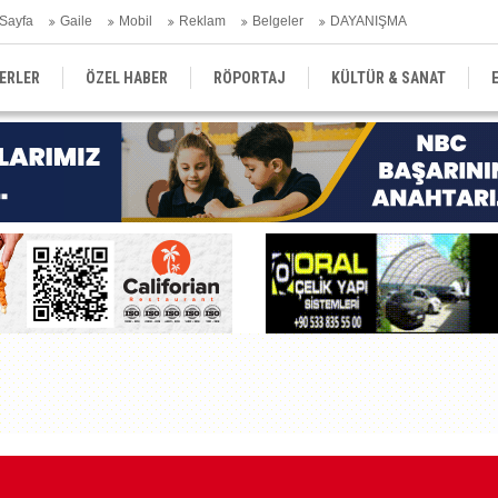
Sayfa
Gaile
Mobil
Reklam
Belgeler
DAYANIŞMA
ERLER
ÖZEL HABER
RÖPORTAJ
KÜLTÜR & SANAT
EĞİTİM
YEREL YÖNETİM
DERGİLER
SEKTÖR
Kı