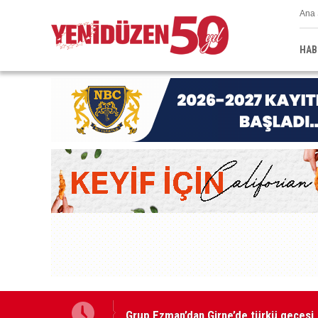
Ana 
HAB
Grup Ezman’dan Girne’de türkü gecesi