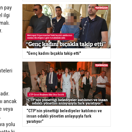
en pay
 ilgi
malı.
r.
"Genç kadını bıçakla takip etti"
teleri
adır.
nı ancak
te veya
“CTP’nin yönettiği belediyeler katılımcı ve
.
insan odaklı yönetim anlayışıyla fark
yaratıyor”
va yolu
bette ki