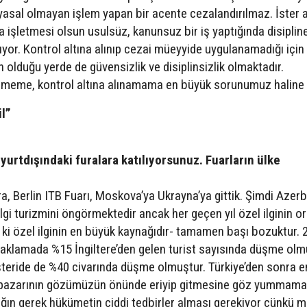
yasal olmayan işlem yapan bir acente cezalandırılmaz. İster 
aba işletmesi olsun usulsüz, kanunsuz bir iş yaptığında disiplin
mıyor. Kontrol altına alınıp cezai müeyyide uygulanamadığı için
in olduğu yerde de güvensizlik ve disiplinsizlik olmaktadır.
lememe, kontrol altına alınamama en büyük sorunumuz haline 
il”
yurtdışındaki furalara katılıyorsunuz. Fuarların ülke
ra, Berlin ITB Fuarı, Moskova’ya Ukrayna’ya gittik. Şimdi Azer
lgi turizmini öngörmektedir ancak her geçen yıl özel ilginin or
- ki özel ilginin en büyük kaynağıdır- tamamen başı bozuktur. 
onaklamada %15 İngiltere’den gelen turist sayısında düşme olm
üşteride de %40 civarında düşme olmuştur. Türkiye’den sonra e
re pazarının gözümüzün önünde eriyip gitmesine göz yummam
ığın gerek hükümetin ciddi tedbirler alması gerekiyor çünkü 