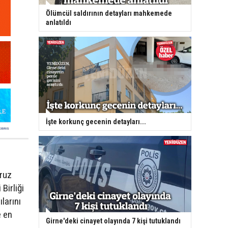
Ölümcül saldırının detayları mahkemede
anlatıldı
İşte korkunç gecenin detayları...
oruz
Birliği
larını
e en
Girne'deki cinayet olayında 7 kişi tutuklandı