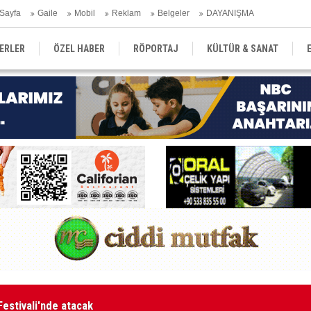
Sayfa
Gaile
Mobil
Reklam
Belgeler
DAYANIŞMA
ERLER
ÖZEL HABER
RÖPORTAJ
KÜLTÜR & SANAT
EĞİTİM
YEREL YÖNETİM
DERGİLER
SEKTÖR
aketle karşı karşıya kalınmaması adına harekete geçtik
MA