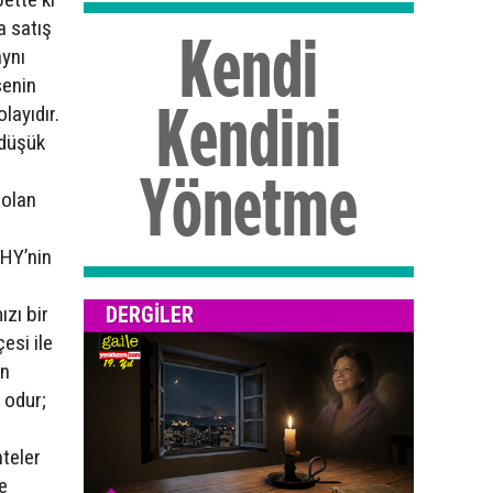
a satış
aynı
senin
layıdır.
 düşük
 olan
THY’nin
DERGILER
ızı bir
esi ile
ın
 odur;
teler
e