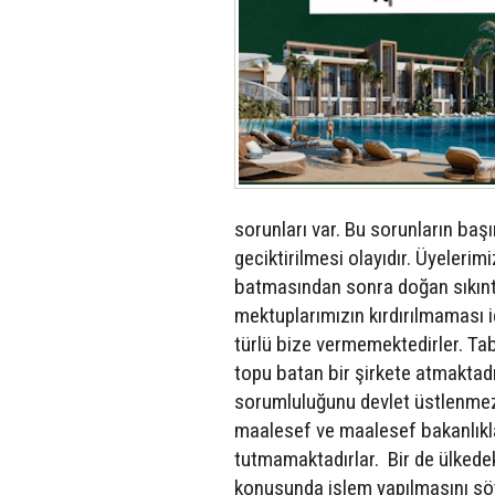
sorunları var. Bu sorunların baş
geciktirilmesi olayıdır. Üyeleri
batmasından sonra doğan sıkıntı
mektuplarımızın kırdırılmaması i
türlü bize vermemektedirler. Tab
topu batan bir şirkete atmaktadı
sorumluluğunu devlet üstlenmezs
maalesef ve maalesef bakanlıkl
tutmamaktadırlar. Bir de ülkede
konusunda işlem yapılmasını sö