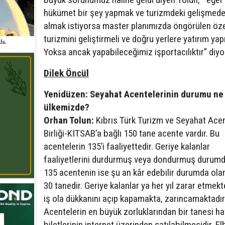
hükümet bir şey yapmak ve turizmdeki gelişmed
almak istiyorsa master planımızda öngörülen özel
turizmini geliştirmeli ve doğru yerlere yatırım yap
Yoksa ancak yapabileceğimiz işportacılıktır” diyo
Dilek Öncül
Yenidüzen: Seyahat Acentelerinin durumu ne
ülkemizde?
Orhan Tolun:
Kıbrıs Türk Turizm ve Seyahat Acen
Birliği-KITSAB’a bağlı 150 tane acente vardır. Bu
acentelerin 135’i faaliyettedir. Geriye kalanlar
faaliyetlerini durdurmuş veya dondurmuş durumd
135 acentenin ise şu an kâr edebilir durumda ola
30 tanedir. Geriye kalanlar ya her yıl zarar etmek
iş ola dükkanını açıp kapamakta, zarıncamaktadır
Acentelerin en büyük zorluklarından bir tanesi ha
biletlerinin internet üzerinden satılabilmesidir. El