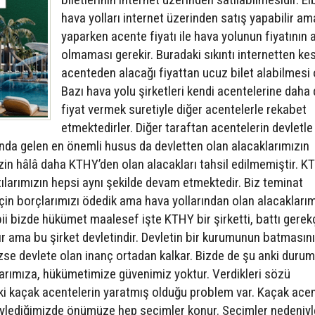
hava yolları internet üzerinden satış yapabilir am
yaparken acente fiyatı ile hava yolunun fiyatının 
olmaması gerekir. Buradaki sıkıntı internetten ke
acenteden alacağı fiyattan ucuz bilet alabilmesi o
Bazı hava yolu şirketleri kendi acentelerine daha
fiyat vermek suretiyle diğer acentelerle rekabet
etmektedirler. Diğer taraftan acentelerin devletle
ında gelen en önemli husus da devletten olan alacaklarımızın
mizin hâlâ daha KTHY’den olan alacakları tahsil edilmemiştir. K
larımızın hepsi aynı şekilde devam etmektedir. Biz teminat
çin borçlarımızı ödedik ama hava yollarından olan alacaklarım
ii bizde hükümet maalesef işte KTHY bir şirketti, battı gerekç
r ama bu şirket devletindir. Devletin bir kurumunun batmasın
e devlete olan inanç ortadan kalkar. Bizde de şu anki durum
arımıza, hükümetimize güvenimiz yoktur. Verdikleri sözü
ki kaçak acentelerin yaratmış olduğu problem var. Kaçak acen
ylediğimizde önümüze hep seçimler konur. Seçimler nedeniyl