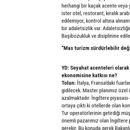
herhangi bir kaçak acente veya 
ister otel, restorant, kiralık ar
edilemiyor, kontrol altına alına
bir adaletsizlik var. Adaletsizliğ
Başıbozukluk ve disiplinine edi
“Mas turizm sürdürlebilir değ
YD: Seyahat acenteleri olarak 
ekonomisine katkısı ne?
Tolun:
İtalya, Fransa’daki fuarla
gidilecek. Master planımız özel i
azalmaktadır. İngiltere piyasası
ortaya çıktı ki otellerde olan k
Tur operatörlerinin getirdiği m
önemli pazarımız olan İngilte
gerekir. Bu konuda gerek Bakanl