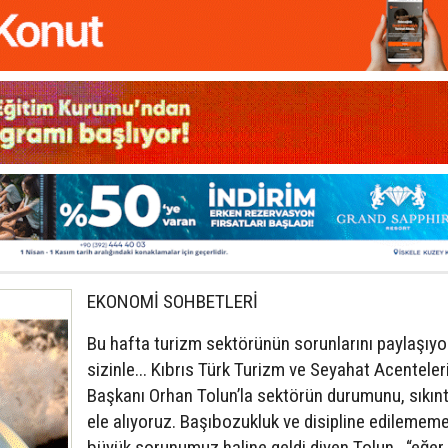
EKONOMİ SOHBETLERİ
Bu hafta turizm sektörünün sorunlarını paylaşıy
sizinle... Kıbrıs Türk Turizm ve Seyahat Acenteleri 
Başkanı Orhan Tolun’la sektörün durumunu, sıkıntı
ele alıyoruz. Başıbozukluk ve disipline edilemem
büyük sorunumuz haline geldi diyen Tolun, “eğer