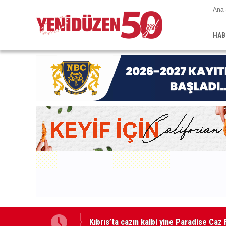
Ana 
HAB
GÜÇ-SEN: “Silo kazasına benzer bir fel