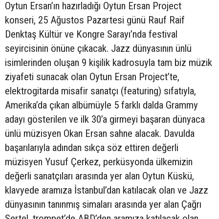
Oytun Ersan’ın hazırladığı Oytun Ersan Project
konseri, 25 Ağustos Pazartesi günü Rauf Raif
Denktaş Kültür ve Kongre Sarayı’nda festival
seyircisinin önüne çıkacak. Jazz dünyasının ünlü
isimlerinden oluşan 9 kişilik kadrosuyla tam biz müzik
ziyafeti sunacak olan Oytun Ersan Project’te,
elektrogitarda misafir sanatçı (featuring) sıfatıyla,
Amerika’da çıkan albümüyle 5 farklı dalda Grammy
adayı gösterilen ve ilk 30’a girmeyi başaran dünyaca
ünlü müzisyen Okan Ersan sahne alacak. Davulda
başarılarıyla adından sıkça söz ettiren değerli
müzisyen Yusuf Çerkez, perküsyonda ülkemizin
değerli sanatçıları arasında yer alan Oytun Küskü,
klavyede aramıza İstanbul’dan katılacak olan ve Jazz
dünyasının tanınmış simaları arasında yer alan Çağrı
Sertel, trompet’de ABD’den aramıza katılacak olan