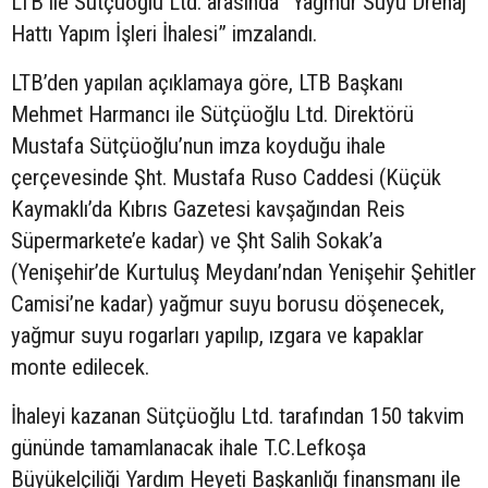
LTB ile Sütçüoğlu Ltd. arasında “Yağmur Suyu Drenaj
Hattı Yapım İşleri İhalesi” imzalandı.
LTB’den yapılan açıklamaya göre, LTB Başkanı
Mehmet Harmancı ile Sütçüoğlu Ltd. Direktörü
Mustafa Sütçüoğlu’nun imza koyduğu ihale
çerçevesinde Şht. Mustafa Ruso Caddesi (Küçük
Kaymaklı’da Kıbrıs Gazetesi kavşağından Reis
Süpermarkete’e kadar) ve Şht Salih Sokak’a
(Yenişehir’de Kurtuluş Meydanı’ndan Yenişehir Şehitler
Camisi’ne kadar) yağmur suyu borusu döşenecek,
yağmur suyu rogarları yapılıp, ızgara ve kapaklar
monte edilecek.
İhaleyi kazanan Sütçüoğlu Ltd. tarafından 150 takvim
gününde tamamlanacak ihale T.C.Lefkoşa
Büyükelçiliği Yardım Heyeti Başkanlığı finansmanı ile