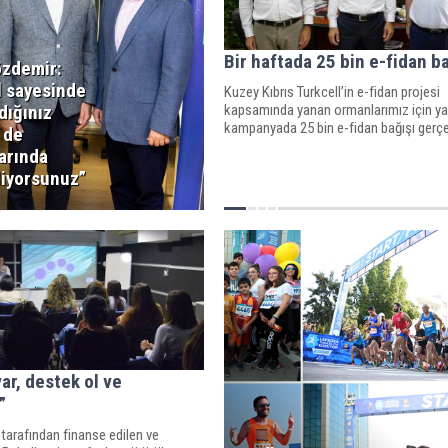
Bir haftada 25 bin e-fidan b
zdemir:
l sayesinde
Kuzey Kıbrıs Turkcell’in e-fidan projesi
kapsamında yanan ormanlarımız için ya
dığınız
kampanyada 25 bin e-fidan bağışı gerçe
i de
arında
liyorsunuz”
var, destek ol ve
”
i tarafından finanse edilen ve