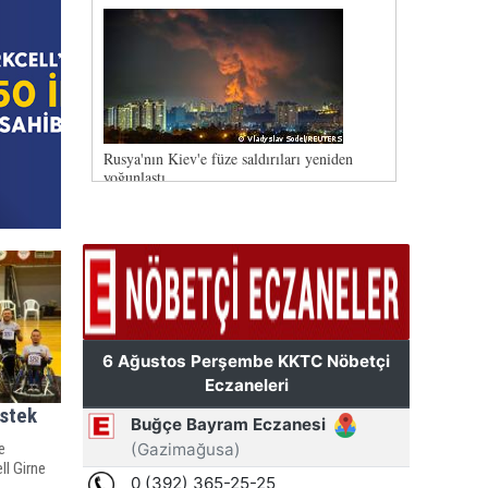
stek
e
ll Girne