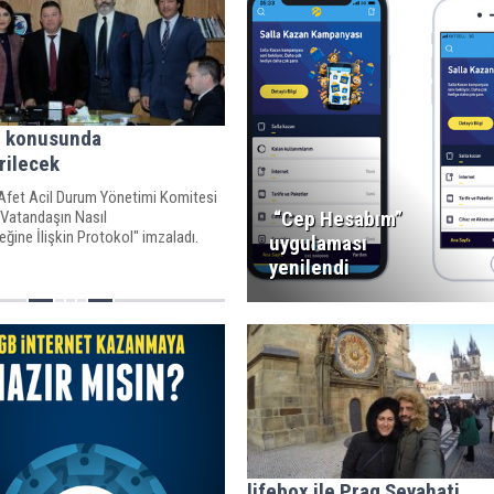
t konusunda
irilecek
Afet Acil Durum Yönetimi Komitesi
“Cep Hesabım”
 Vatandaşın Nasıl
ceğine İlişkin Protokol" imzaladı.
uygulaması
yenilendi
lifebox ile Prag Seyahati