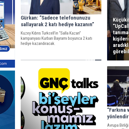
Gürkan: “Sadece telefonunuzu
Küçükö
sallayarak 2 katı hediye kazanın”
“UpCal
tanıma
Kuzey Kıbrıs Turkcell’in “Salla Kazan”
kişiler
kampanyası Kurban Bayramı boyunca 2 katı
hediye kazandıracak.
aradıkl
görebi
“Farkına 
yönlendir
Avrupa Birliğ