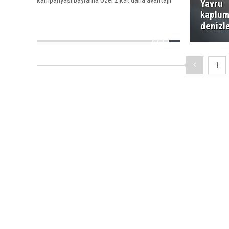
kampanyası bayrama özel 2 kat daha avantajlı
Yavru
kaplum
denizl
1