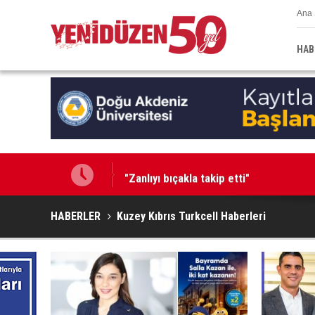
Ana 
HAB
"Zanlıyı bıçakla takip etti"
HABERLER
Kuzey Kıbrıs Turkcell Haberleri