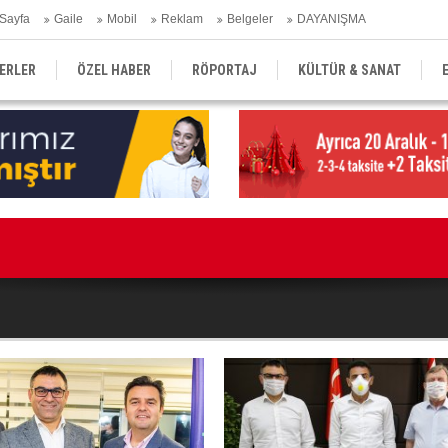
Sayfa
Gaile
Mobil
Reklam
Belgeler
DAYANIŞMA
ERLER
ÖZEL HABER
RÖPORTAJ
KÜLTÜR & SANAT
EĞİTİM
YEREL YÖNETİM
DERGİLER
SEKTÖR
Kı