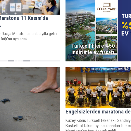
Maratonu 11 Kasım’da
k
fkoşa Maratonu’nun bu yılki geliri
fağı’na ayrılacak
Turkcell’lilere %50
indirimle ev fırsatı
Engelsizlerden maratona de
Kuzey Kıbrıs Turkcell Tekerlekli Sandaly
Basketbol Takım oyuncularından Turkce