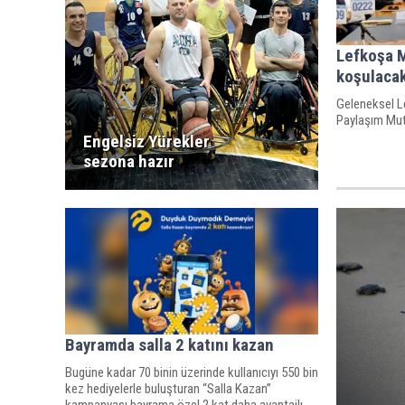
Lefkoşa 
koşulaca
Geleneksel Le
Paylaşım Mut
Engelsiz Yürekler
sezona hazır
Bayramda salla 2 katını kazan
Bugüne kadar 70 binin üzerinde kullanıcıyı 550 bin
kez hediyelerle buluşturan “Salla Kazan”