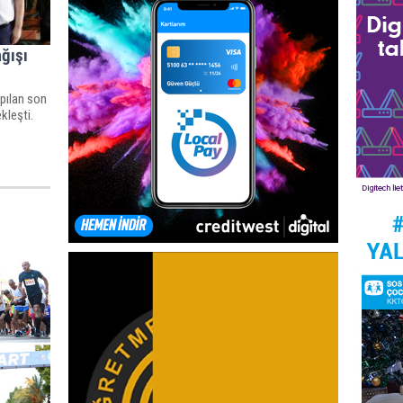
ağışı
pılan son
kleşti.