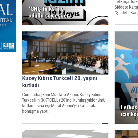
Lefkoşa Türk 
Şiddete Karş
“GNÇ Talks” ile
“Şiddete Karş
ödüllü söyleşiler
sektör firmala
başlatıldı.
Kuzey Kıbrıs Turkcell 20. yaşını
kutladı
Cumhurbaşkanı Mustafa Akıncı, Kuzey Kıbrıs
Turkcell’in (KKTCELL) 20’inci kuruluş yıldönümü
kutlamasına eşi Meral Akıncı’yla katılarak
Lefkoş
konuşma yaptı.
için k