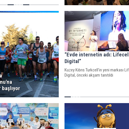
“Evde internetin adı: Lifecel
Digital”
Kuzey Kıbrıs Turkcell’in yeni markası Lif
a
Digital, önceki akşam tanıtıldı
nu'na
r başlıyor