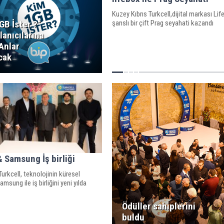
Kuzey Kıbrıs Turkcell,dijital markası Life
şanslı bir çift Prag seyahati kazandı
GB İster ?”
lanıcılarına
 Anlar
cak
& Samsung İş birliği
Turkcell, teknolojinin küresel
msung ile iş birliğini yeni yılda
Ödüller sahiplerini
buldu