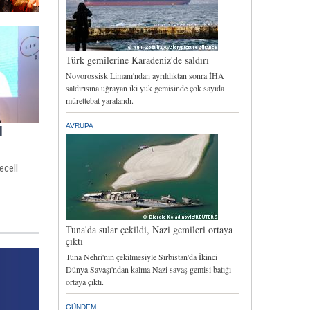
l
ecell