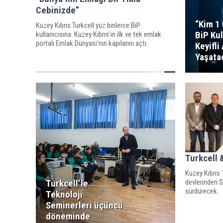
Cebinizde”
“Kim 1 
Kuzey Kıbrıs Turkcell yüz binlerce BiP
BiP Kul
kullanıcısına Kuzey Kıbrıs’ın ilk ve tek emlak
portalı Emlak Dünyası’nın kapılarını açtı.
Keyifli
Yaşata
Turkcell 
Kuzey Kıbrıs 
devlerinden Sa
Turkcell’le
sürdürecek.
Teknoloji
Seminerleri üçüncü
döneminde