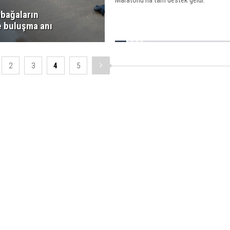
Maratonu’na tam destek geldi.
bağaların
e buluşma anı
2
3
4
5