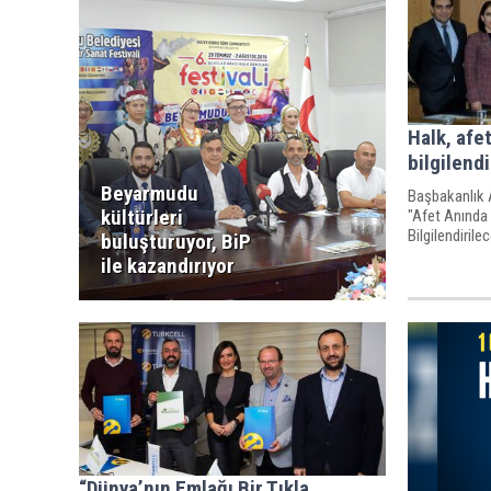
Halk, afe
bilgilend
Beyarmudu
Başbakanlık 
kültürleri
"Afet Anında
Bilgilendirile
buluşturuyor, BiP
ile kazandırıyor
“Dünya’nın Emlağı Bir Tıkla