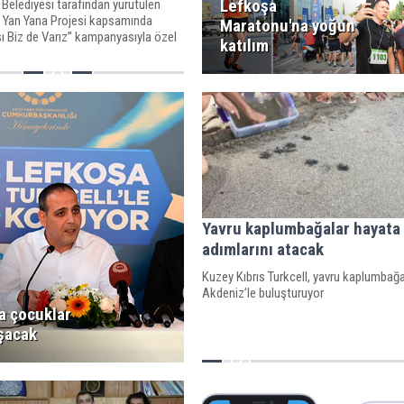
Lefkoşa
Belediyesi tarafından yürütülen
ı Yan Yana Projesi kapsamında
Maratonu'na yoğun
ı Biz de Varız” kampanyasıyla özel
katılım
rını bilinçlendirme toplantıları
Yavru kaplumbağalar hayata 
adımlarını atacak
Kuzey Kıbrıs Turkcell, yavru kaplumbağa
Akdeniz’le buluşturuyor
a çocuklar
oşacak