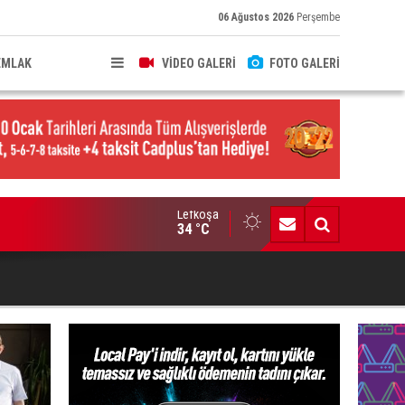
06 Ağustos 2026
Perşembe
EMLAK
VİDEO GALERİ
FOTO GALERİ
Lefkoşa
brıs Türk Üniversite Öğrencileri Kongresi için kayıtlar sürüyor
34 °C