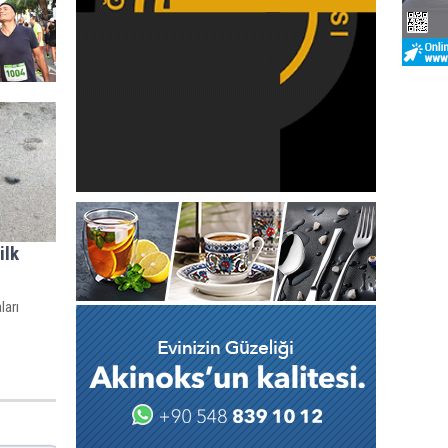
ilk
ları