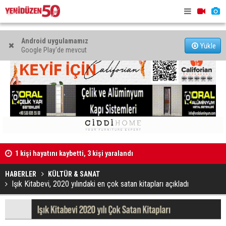
Android uygulamamız
Yükle
Google Play'de mevcut
1 kişi hayatını kaybetti, 3 kişi yaralandı
48 kadın, 4
HABERLER
KÜLTÜR & SANAT
Işık Kitabevi, 2020 yılındaki en çok satan kitapları açıkladı