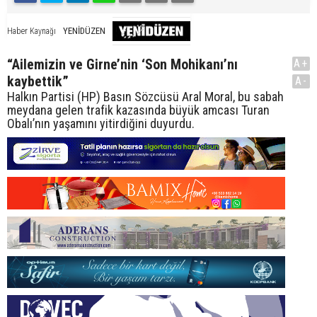
YENİDÜZEN
Haber Kaynağı
“Ailemizin ve Girne’nin ‘Son Mohikanı’nı
A+
kaybettik”
A-
Halkın Partisi (HP) Basın Sözcüsü Aral Moral, bu sabah
meydana gelen trafik kazasında büyük amcası Turan
Obalı’nın yaşamını yitirdiğini duyurdu.