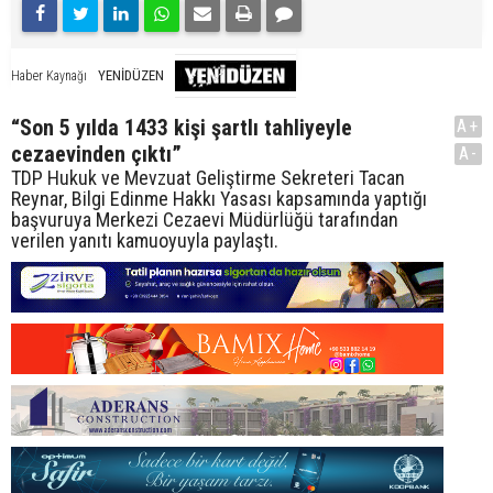
YENİDÜZEN
Haber Kaynağı
“Son 5 yılda 1433 kişi şartlı tahliyeyle
A+
cezaevinden çıktı”
A-
TDP Hukuk ve Mevzuat Geliştirme Sekreteri Tacan
Reynar, Bilgi Edinme Hakkı Yasası kapsamında yaptığı
başvuruya Merkezi Cezaevi Müdürlüğü tarafından
verilen yanıtı kamuoyuyla paylaştı.