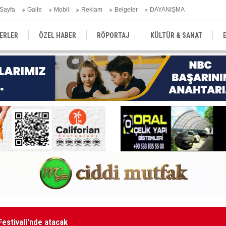
Sayfa
Gaile
Mobil
Reklam
Belgeler
DAYANIŞMA
ERLER
ÖZEL HABER
RÖPORTAJ
KÜLTÜR & SANAT
EĞİTİM
YEREL YÖNETİM
DERGİLER
SEKTÖR
aketle karşı karşıya kalınmaması adına harekete geçtik
MA