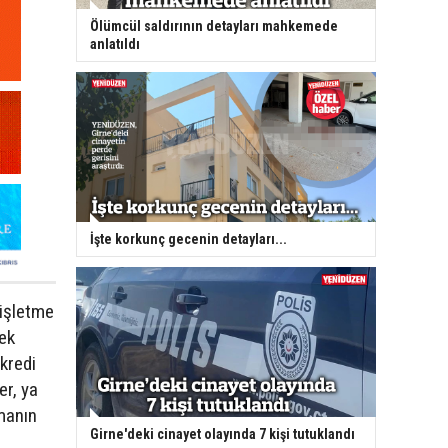
Ölümcül saldırının detayları mahkemede
anlatıldı
İşte korkunç gecenin detayları...
 işletme
rek
kredi
er, ya
nmanın
Girne'deki cinayet olayında 7 kişi tutuklandı