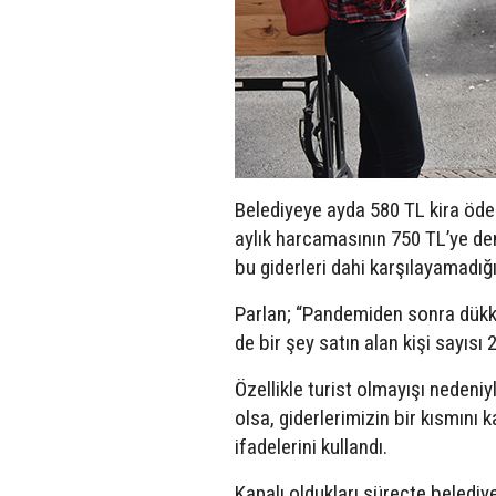
Belediyeye ayda 580 TL kira ödedi
aylık harcamasının 750 TL’ye denk
bu giderleri dahi karşılayamadığın
Parlan; “Pandemiden sonra dükkâ
de bir şey satın alan kişi sayısı
Özellikle turist olmayışı nedeniy
olsa, giderlerimizin bir kısmın
ifadelerini kullandı.
Kapalı oldukları süreçte belediye