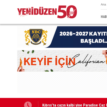
Ana 
HAB
GÜÇ-SEN: “Silo kazasına benzer bir fel