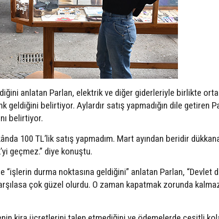
ğini anlatan Parlan, elektrik ve diğer giderleriyle birlikte ort
 geldiğini belirtiyor. Aylardır satış yapmadığın dile getiren P
ı belirtiyor.
nda 100 TL’lik satış yapmadım. Mart ayından beridir dükkana
 2’yi geçmez.” diye konuştu.
le “işlerin durma noktasına geldiğini” anlatan Parlan, “Devlet 
ı karşılasa çok güzel olurdu. O zaman kapatmak zorunda kalma
nin kira ücretlerini talep etmediğini ve ödemelerde çeşitli kola