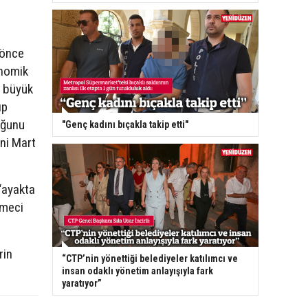
 önce
onomik
, büyük
ıp
uğunu
"Genç kadını bıçakla takip etti"
ini Mart
“ayakta
tmeci
rin
“CTP’nin yönettiği belediyeler katılımcı ve
insan odaklı yönetim anlayışıyla fark
yaratıyor”