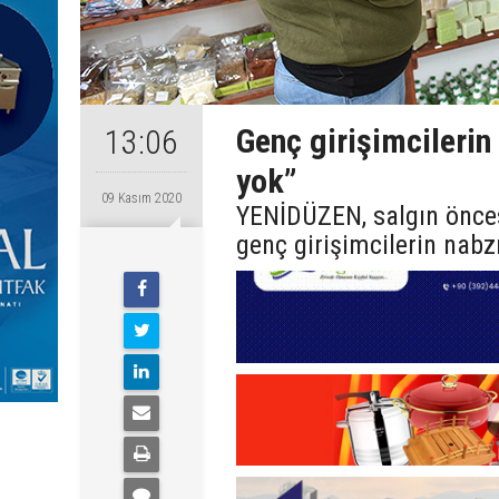
Genç girişimcilerin
13:06
yok”
09 Kasım 2020
YENİDÜZEN, salgın önces
genç girişimcilerin nabz