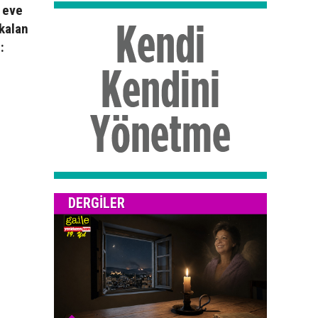
i eve
 kalan
:
DERGILER