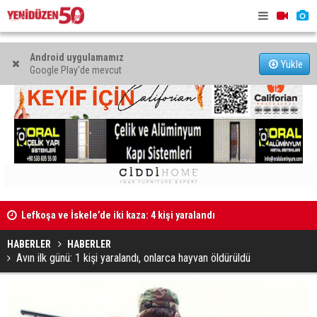
Android uygulamamız
Yükle
Google Play'de mevcut
Lefkoşa ve İskele’de iki kaza: 4 kişi yaralandı
“Son 5 yıld
Eski ABD Başkanı Joe Biden'ın prostat kanserinin
HABERLER
HABERLER
yayıldığı açıklandı
Avın ilk günü: 1 kişi yaralandı, onlarca hayvan öldürüldü