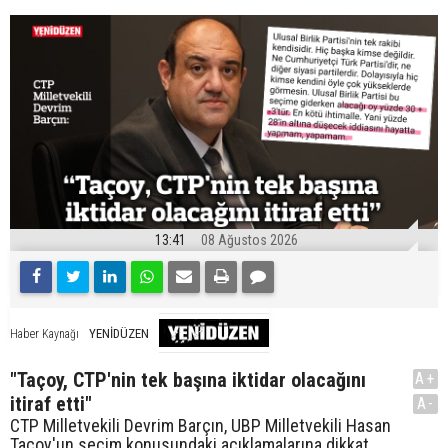
13:41
08 Ağustos 2026
YENİDÜZEN
Haber Kaynağı
"Taçoy, CTP'nin tek başına iktidar olacağını
A+
itiraf etti"
A-
CTP Milletvekili Devrim Barçın, UBP Milletvekili Hasan
Taçoy'un seçim konusundaki açıklamalarına dikkat