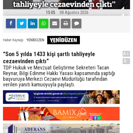
15:05
08 Ağustos 2026
YENİDÜZEN
Haber Kaynağı
“Son 5 yılda 1433 kişi şartlı tahliyeyle
A+
cezaevinden çıktı”
A-
TDP Hukuk ve Mevzuat Geliştirme Sekreteri Tacan
Reynar, Bilgi Edinme Hakkı Yasası kapsamında yaptığı
başvuruya Merkezi Cezaevi Müdürlüğü tarafından
verilen yanıtı kamuoyuyla paylaştı.