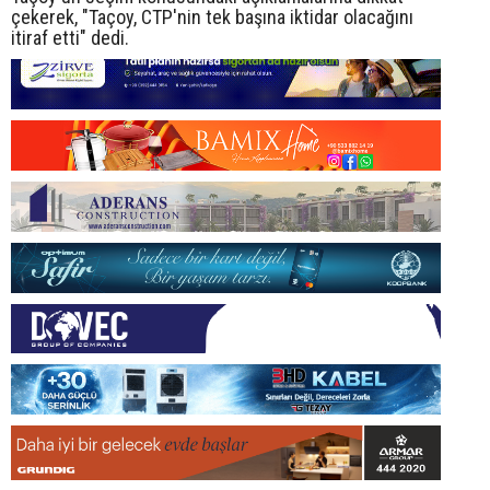
çekerek, "Taçoy, CTP'nin tek başına iktidar olacağını
itiraf etti" dedi.