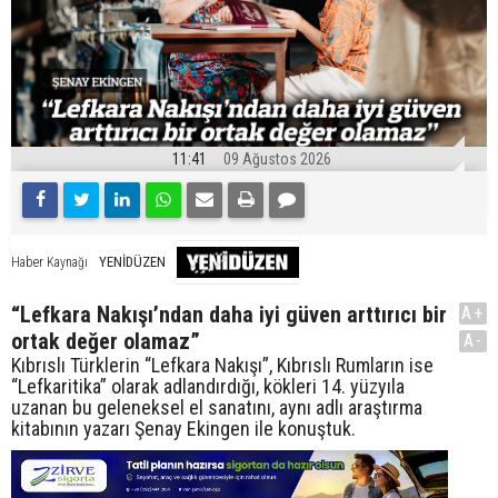
11:41
09 Ağustos 2026
YENİDÜZEN
Haber Kaynağı
“Lefkara Nakışı’ndan daha iyi güven arttırıcı bir
A+
ortak değer olamaz”
A-
Kıbrıslı Türklerin “Lefkara Nakışı”, Kıbrıslı Rumların ise
“Lefkaritika” olarak adlandırdığı, kökleri 14. yüzyıla
uzanan bu geleneksel el sanatını, aynı adlı araştırma
kitabının yazarı Şenay Ekingen ile konuştuk.