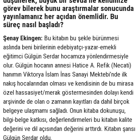
düşünerek, büyük bir sevda ile kendinize
görev bilerek bunu araştırmalar sonucunda
yayınlamanız her açıdan önemlidir. Bu
süreç nasıl başladı?
Şenay Ekingen:
Bu kitabın bu şekle bürünmesi
aslında beni birilerinin edebiyatçı-yazar-emekli
eğitimci Gülgün Serdar hocamıza yönlendirmesiyle
olur. Gülgün hocanın annesi Hatice A. Refik (Necati)
hanımın Viktorya İslam İnas Sanayi Mektebi’nde ilk
nakış hocalarından olması ve kendisinin de bu mirasa
özel hassasiyet/merak göstermesinden dolayı kendi
arşivinde de olan o zamanın kayıtları da dahil birçok
belgeye ulaşmamı sağladı. Onun kitaba dokunuşu,
bilgi-belge katkısı, değerlendirmeleri bu kitabın kalite
değerini ve dil açısından değerini arttırdı. Kitabın şansı
Gülgün Serdar oldu.