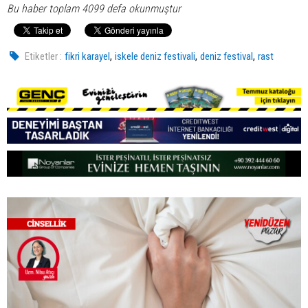
Bu haber toplam 4099 defa okunmuştur
,
,
,
Etiketler :
fikri karayel
iskele deniz festivali
deniz festival
rast