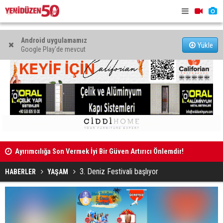
Android uygulamamız
Yükle
Google Play'de mevcut
Ayırımcılığa Son Vermek İyi Bir Güven Artırıcı Önlemdir!
Halk ve Hal
3. Deniz Festivali başlıyor
HABERLER
YAŞAM