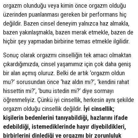
orgazm olunduğu veya kimin önce orgazm olduğu
üzerinden puanlanması gereken bir performans hiç
değildir. Bazen cinsel deneyim yalnızca haz almakla,
bazen yakınlaşmakla, bazen merak etmekle, bazen de
hiçbir şey yapmadan birbirine temas etmekle ilgilidir.
Sonuç olarak orgazmı cinselliğin tek amacı olmaktan
çıkardığımızda, cinsel yaşamımız için çok daha geniş
bir alan açmış oluruz. Belki de artık ‘orgazm oldun
mu?’ sorusundan önce ‘haz aldın mı?’, ‘kendini rahat
hissettin mi?’, ‘bunu istedin mi?’ diye sormayı
öğrenmeliyiz. Çünkü iyi cinsellik, herkesin aynı şekilde
orgazm olduğu cinsellik değildir.
İyi cinsellik;
kişilerin bedenlerini tanıyabildiği, hazlarını ifade
edebildiği, istemediklerinde hayır diyebildikleri,
birbirlerini dinlediği ve orgazmı bir zorunluluk