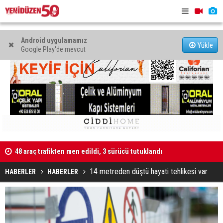
Android uygulamamız
Yükle
Google Play'de mevcut
48 araç trafikten men edildi, 3 sürücü tutuklandı
"Taçoy, CTP
Kaldırıma düşen scooter sürücüsü yaralandı
14 metreden düştü hayati tehlikesi var
HABERLER
HABERLER