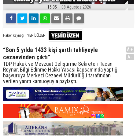
15:05
08 Ağustos 2026
YENİDÜZEN
Haber Kaynağı
“Son 5 yılda 1433 kişi şartlı tahliyeyle
A+
cezaevinden çıktı”
A-
TDP Hukuk ve Mevzuat Geliştirme Sekreteri Tacan
Reynar, Bilgi Edinme Hakkı Yasası kapsamında yaptığı
başvuruya Merkezi Cezaevi Müdürlüğü tarafından
verilen yanıtı kamuoyuyla paylaştı.