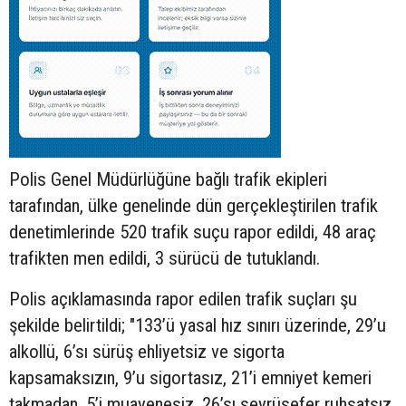
Polis Genel Müdürlüğüne bağlı trafik ekipleri
tarafından, ülke genelinde dün gerçekleştirilen trafik
denetimlerinde 520 trafik suçu rapor edildi, 48 araç
trafikten men edildi, 3 sürücü de tutuklandı.
Polis açıklamasında rapor edilen trafik suçları şu
şekilde belirtildi; "133’ü yasal hız sınırı üzerinde, 29’u
alkollü, 6’sı sürüş ehliyetsiz ve sigorta
kapsamaksızın, 9’u sigortasız, 21’i emniyet kemeri
takmadan, 5’i muayenesiz, 26’sı seyrüsefer ruhsatsız