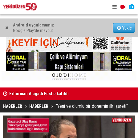
Android uygulamamız
Yükle
Google Play'de mevcut
Erhürman Alagadi Fest'e katıldı
Yetişemedi
Eğlence mekanında kanunsuz silahla yakalandı
Var
“Yeni ve olumlu bir dönemin ilk işareti”
HABERLER
HABERLER