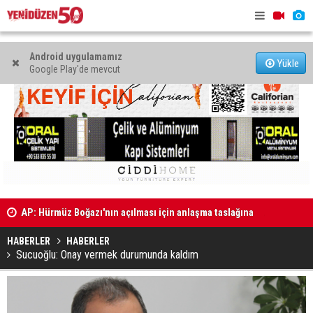
Android uygulamamız
Yükle
Google Play'de mevcut
AP: Hürmüz Boğazı'nın açılması için anlaşma taslağına
son hali verildi
Sıla Usar İ
Aktunç: “Kadına yönelik şiddet münferit değil,
sorumlulu
sistematik bir toplumsal sorundur”
HABERLER
HABERLER
Sucuoğlu: Onay vermek durumunda kaldım