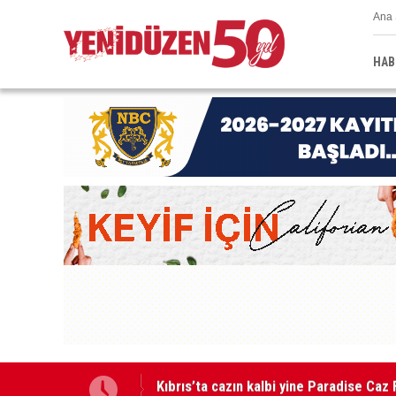
Ana 
HAB
GÜÇ-SEN: “Silo kazasına benzer bir fel