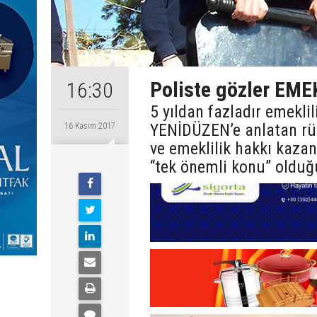
Poliste gözler EME
16:30
5 yıldan fazladır emekli
YENİDÜZEN’e anlatan rütb
16 Kasım 2017
ve emeklilik hakkı kaza
“tek önemli konu” olduğ