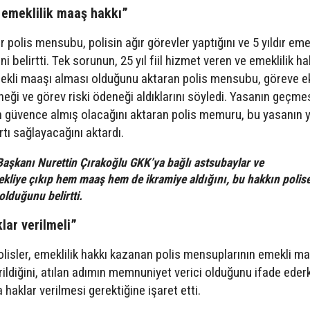
tı emeklilik maaş hakkı”
polis mensubu, polisin ağır görevler yaptığını ve 5 yıldır emek
ini belirtti. Tek sorunun, 25 yıl fiil hizmet veren ve emeklilik ha
ekli maaşı alması olduğunu aktaran polis mensubu, göreve e
neği ve görev riski ödeneği aldıklarını söyledi. Yasanın geçme
in güvence almış olacağını aktaran polis memuru, bu yasanın 
rtı sağlayacağını aktardı.
Başkanı Nurettin Çırakoğlu
GKK’ya bağlı astsubaylar ve
ekliye çıkıp hem maaş hem de ikramiye aldığını, bu hakkın polis
lduğunu belirtti.
lar verilmeli”
sler, emeklilik hakkı kazanan polis mensuplarının emekli ma
erildiğini, atılan adımın memnuniyet verici olduğunu ifade eder
 haklar verilmesi gerektiğine işaret etti.