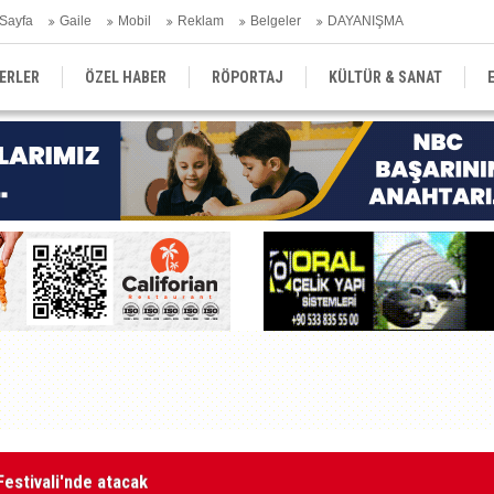
Sayfa
Gaile
Mobil
Reklam
Belgeler
DAYANIŞMA
ERLER
ÖZEL HABER
RÖPORTAJ
KÜLTÜR & SANAT
EĞİTİM
YEREL YÖNETİM
DERGİLER
SEKTÖR
aketle karşı karşıya kalınmaması adına harekete geçtik
MA