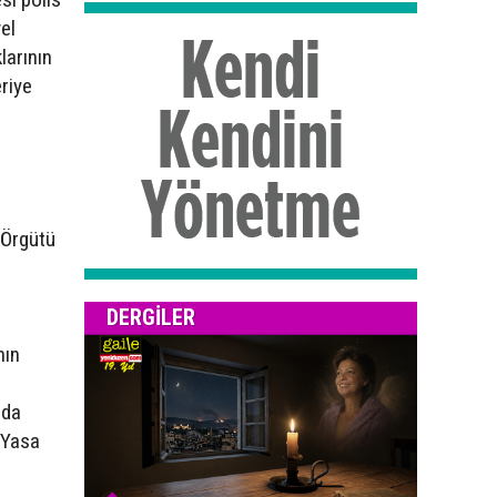
el
larının
riye
 Örgütü
DERGILER
nın
 da
 Yasa