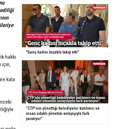
mu
ediliği
ının
leriye
"Genç kadını bıçakla takip etti"
lik hakkı
için,
üre kala
önceki
“CTP’nin yönettiği belediyeler katılımcı ve
liğiyle
insan odaklı yönetim anlayışıyla fark
yaratıyor”
si polis