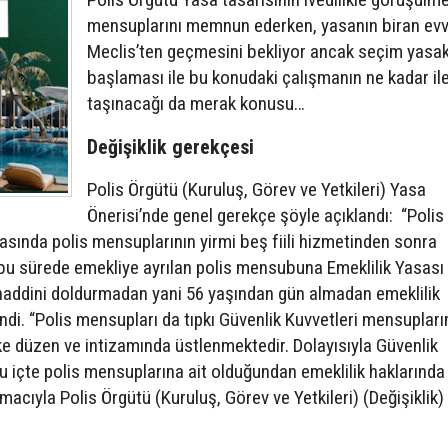
mensuplarını memnun ederken, yasanın biran evv
Meclis’ten geçmesini bekliyor ancak seçim yasak
başlaması ile bu konudaki çalışmanın ne kadar ile
taşınacağı da merak konusu…
Değişiklik gerekçesi
Polis Örgütü (Kuruluş, Görev ve Yetkileri) Yasa
Önerisi’nde genel gerekçe şöyle açıklandı: “Polis
sasında polis mensuplarının yirmi beş fiili hizmetinden sonra
 bu sürede emekliye ayrılan polis mensubuna Emeklilik Yasası
haddini doldurmadan yani 56 yaşından gün almadan emeklilik
di. “Polis mensupları da tıpkı Güvenlik Kuvvetleri mensupları
ke düzen ve intizamında üstlenmektedir. Dolayısıyla Güvenlik
u içte polis mensuplarına ait olduğundan emeklilik haklarında
acıyla Polis Örgütü (Kuruluş, Görev ve Yetkileri) (Değişiklik)