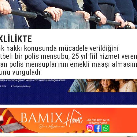
KLİLİKTE
lik hakkı konusunda mücadele verildiğini
eli bir polis mensubu, 25 yıl fiil hizmet vere
nan polis mensuplarının emekli maaşı almasın
unu vurguladı