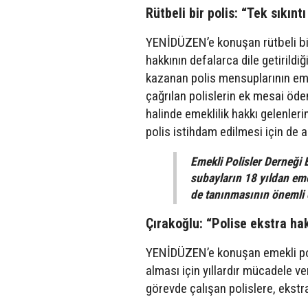
Rütbeli bir polis: “Tek sıkın
YENİDÜZEN’e konuşan rütbeli bir 
hakkının defalarca dile getirildiğ
kazanan polis mensuplarının em
çağrılan polislerin ek mesai öde
halinde emeklilik hakkı gelenler
polis istihdam edilmesi için de a
Emekli Polisler Derneği 
subayların 18 yıldan em
de tanınmasının önemli o
Çırakoğlu: “Polise ekstra hak
YENİDÜZEN’e konuşan emekli poli
alması için yıllardır mücadele v
görevde çalışan polislere, ekstra