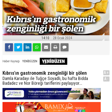
14:10
28 Ocak 2024
YENİDÜZEN
Haber Kaynağı
Kıbrıs'ın gastronomik zenginliği bir şölen
A+
Damla Karadayı ile Tuğçe Soyadlı, bu hafta Bidda
A-
Badadez ve Nor Böreği tariflerini paylaşıyor...