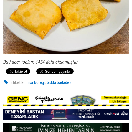
Bu haber toplam 6454 defa okunmuştur
,
Etiketler :
nor böreği
bidda badadez