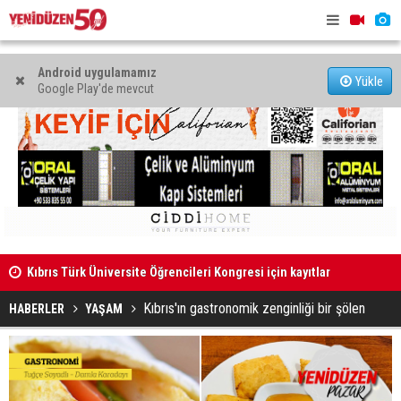
Android uygulamamız
Yükle
Google Play'de mevcut
Kıbrıs Türk Üniversite Öğrencileri Kongresi için kayıtlar
sürüyor
Girne'de c
Dikkat kesinti var!
hayattan ko
Kıbrıs'ın gastronomik zenginliği bir şölen
HABERLER
YAŞAM