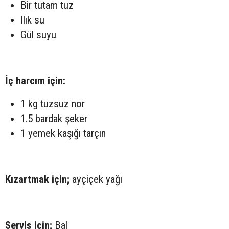
Bir tutam tuz
Ilık su
Gül suyu
İç harcım için:
1 kg tuzsuz nor
1.5 bardak şeker
1 yemek kaşığı tarçın
Kızartmak için;
ayçiçek yağı
Servis için;
Bal